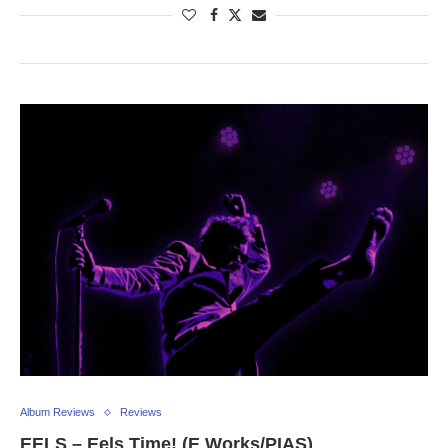
Album Reviews
Reviews
EELS – Eels Time! (E Works/PIAS)