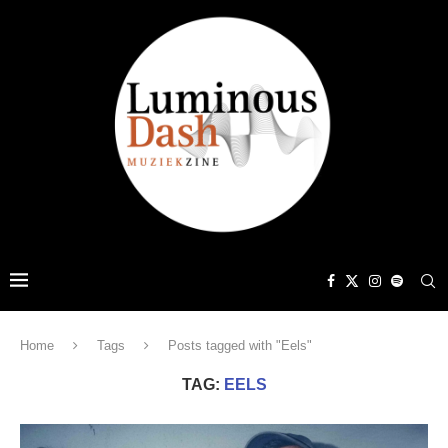
Home
Tags
Posts tagged with "Eels"
TAG:
EELS