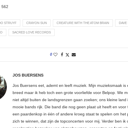
:
562
DO STRUYF
CRAYON SUN
CREATURE WITH THE ATOM BRAIN
DAVE
NO
SACRED LOVE RECORDS
0
JOS BUERSENS
Jos Buersens eet, ademt en leeft muziek. Mijn muzieksmaak is
breed maar ik heb toch een grote voorliefde voor Belpop. We m
niet altijd buiten de landsgrenzen gaan zoeken; ons kleine land 
mooie bands rijk. Die band die nog geen plaat uit heeft en voor
een paardenkop in één of andere kroeg staat te spelen om het 
zich te winnen, dat zijn de topconcerten voor mij. Verder ben ik