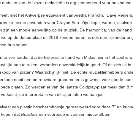
 dada’en van de blazer melodieën is erg kenmerkend voor hun sound.
 heeft met het Antwerpse equivalent van Aretha Franklin, Dave Reniers
artner in crime gevonden voor Crayon Sun. Zijn diepe, warme, soulvoll
n zijn een mooie aanvulling op de muziek. De harmonica, van de hand
e we op de debuutplaat uit 2018 konden horen, is ook een bijzonder ori
nnen hun sound.
 te vermoeden dat de historische hand van Midas hier in het spel is wa
uyf lijkt aan te raken, verandert onverbiddelijk in goud. Of dit zich uit in
rkoop van platen? Waarschijnlijk niet. De echte muziekliefhebbers ond
verkoop nooit een betrouwbare graadmeter is geweest voor goede num
 goede platen. Zo werden er van de laatste Coldplay-plaat meer dan 8 m
erkocht, de interpretatie van dit cijfer laten we aan jou.
alvast een plastic beschermhoesje gereserveerd voor deze 7” en kun
r hopen dat
Roaches
een voorbode is van een nieuw album!