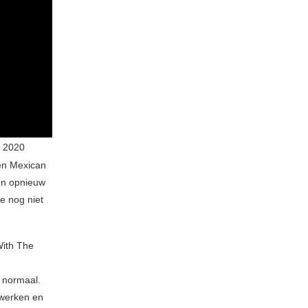
s 2020
een Mexican
en opnieuw
e nog niet
With The
n normaal.
rwerken en