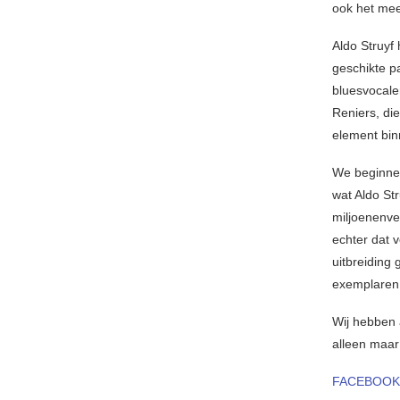
ook het mee
Aldo Struyf
geschikte p
bluesvocale
Reniers, di
element bi
We beginnen
wat Aldo Str
miljoenenve
echter dat 
uitbreiding
exemplaren v
Wij hebben 
alleen maa
FACEBOOK