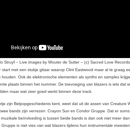
do Struyf – Live images by Wouter de Sutter – (c) Sacred Love Record
start met een stukje gitaar waarop Clint Eastwood maar al te graag 
u houden. Ook de elektronische elementen als synths en samples krijg
nte plaats binnen het nummer. De toevoeging van blazers is iets dat w
den maar wat zeer goed werkt binnen deze track.
tje zijn Belpopgeschiedenis kent, weet dat uit de assen van Creature 
twee bands zijn verrezen: Crayon Sun en Condor Gruppe. Dat er soms
 muzikale beïnvloeding is tussen beide bands is dan ook niet meer da
Gruppe is niet vies van wat blazers tijdens hun instrumentale meeste