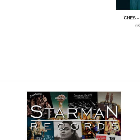
CHES –
08