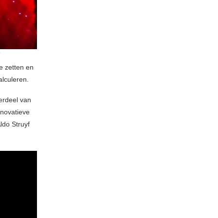
”
te zetten en
alculeren.
derdeel van
nnovatieve
ldo Struyf