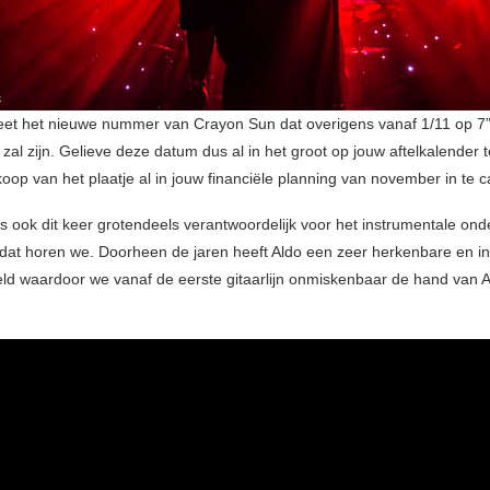
heet het nieuwe nummer van Crayon Sun dat overigens vanaf 1/11 op 7
 zal zijn. Gelieve deze datum dus al in het groot op jouw aftelkalender 
oop van het plaatje al in jouw financiële planning van november in te c
is ook dit keer grotendeels verantwoordelijk voor het instrumentale on
 dat horen we. Doorheen de jaren heeft Aldo een zeer herkenbare en i
kkeld waardoor we vanaf de eerste gitaarlijn onmiskenbaar de hand van A