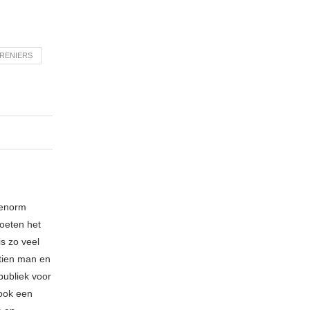
 RENIERS
 enorm
oeten het
is zo veel
 tien man en
publiek voor
 ook een