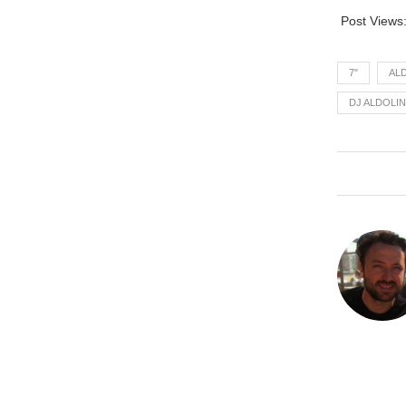
Post Views
7"
AL
DJ ALDOLI