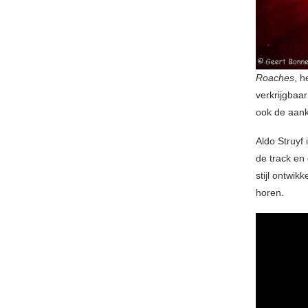
Roaches
, 
verkrijgbaar
ook de aank
Aldo Struyf 
de track en
stijl ontwi
horen.