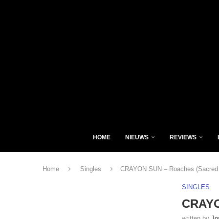
HOME
NIEUWS
REVIEWS
Home
Singles
CRAYON SUN – Roaches (Sacred 
SINGLES
CRAYO
written by
Jo