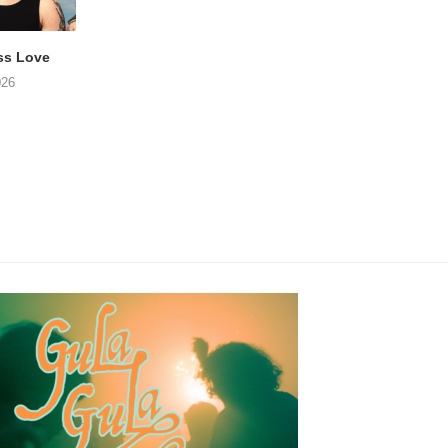
ss Love
TROOST – Not All Men
NOAH TATE – Boy
026
06/08/2026
06/08/2026