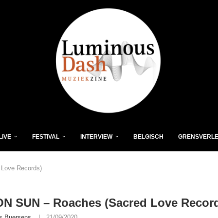
LIVE
FESTIVAL
INTERVIEW
BELGISCH
GRENSVERL
Love Records)
N SUN – Roaches (Sacred Love Recor
s Buersens
21/09/2020