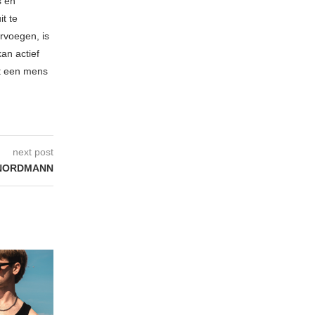
s en
t te
rvoegen, is
kan actief
t een mens
next post
NORDMANN