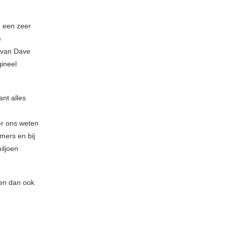
, een zeer
e
 van Dave
gineel
nt alles
er ons weten
mers en bij
iljoen
nen dan ook