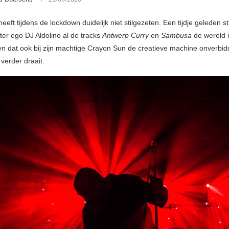
heeft tijdens de lockdown duidelijk niet stilgezeten. Een tijdje geleden st
ter ego DJ Aldolino al de tracks
Antwerp Curry
en
Sambusa
de wereld i
ien dat ook bij zijn machtige Crayon Sun de creatieve machine onverbidd
 verder draait.