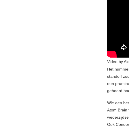
Video by Al
Het nummer 
standoff zo
een promine
gehoord had
Wie een bee
Atom Brain 
wederzijdse
Ook Condor 