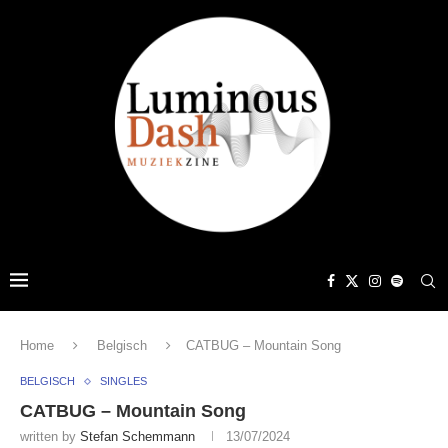
Home
Belgisch
CATBUG – Mountain Song
BELGISCH
SINGLES
CATBUG – Mountain Song
written by
Stefan Schemmann
13/07/2024