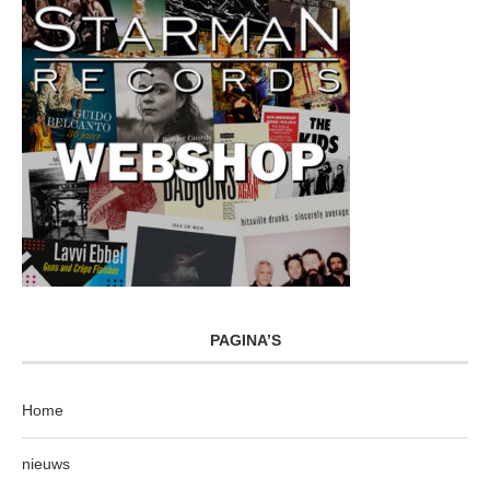
PAGINA’S
Home
nieuws