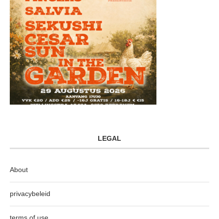
LEGAL
About
privacybeleid
terms of use