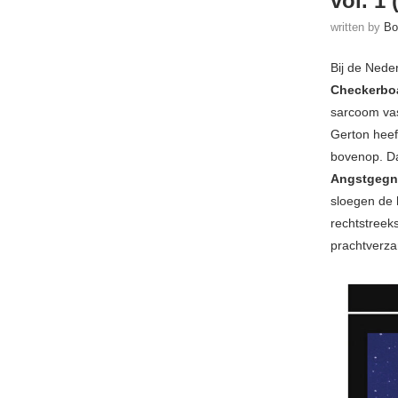
vol. 1
written by
Bo
Bij de Nede
Checkerboa
sarcoom vas
Gerton heef
bovenop. Da
Angstgegn
sloegen de 
rechtstreek
prachtverza