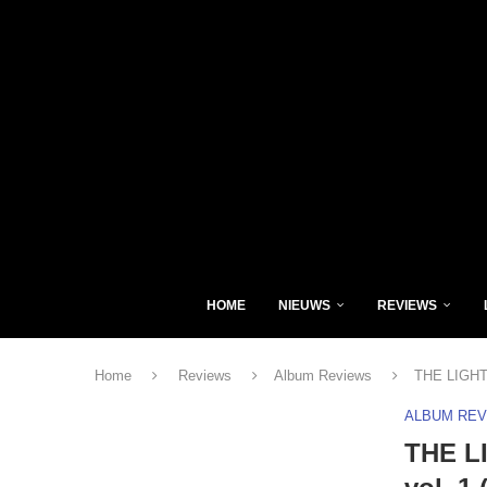
HOME
NIEUWS
REVIEWS
Home
Reviews
Album Reviews
THE LIGHT 
ALBUM RE
THE LI