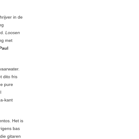
rijver in de
eg
rd.
Loosen
ong met
Paul
aarwater.
dito fris
de pure
l
e a-kant
ntos. Het is
erigens bas
die gitaren