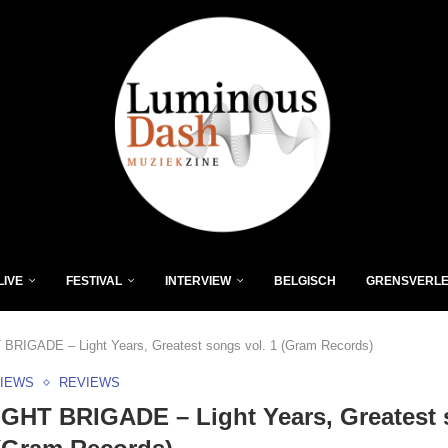
LIVE
FESTIVAL
INTERVIEW
BELGISCH
GRENSVERL
BRIGADE – Light Years, Greatest songs vol. 1 (Gram Records)
VIEWS
REVIEWS
GHT BRIGADE – Light Years, Greatest