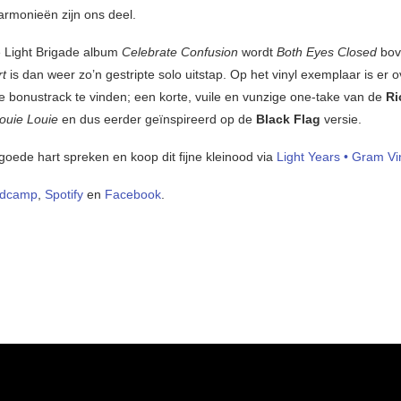
armonieën zijn ons deel.
 Light Brigade album
Celebrate Confusion
wordt
Both Eyes Closed
bov
rt
is dan weer zo’n gestripte solo uitstap. Op het vinyl exemplaar is er 
ne bonustrack te vinden; een korte, vuile en vunzige one-take van de
Ri
ouie Louie
en dus eerder geïnspireerd op de
Black Flag
versie.
goede hart spreken en koop dit fijne kleinood via
Light Years • Gram Vi
dcamp
,
Spotify
en
Facebook
.