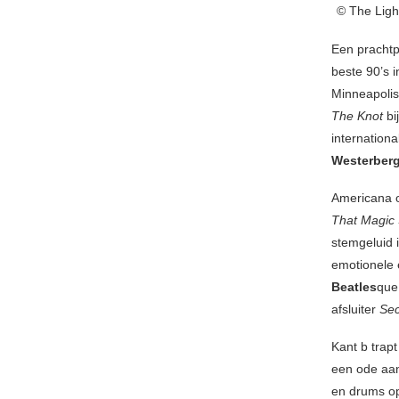
© The Ligh
Een prachtp
beste 90’s i
Minneapolis
The Knot
bi
internation
Westerber
Americana 
That Magic 
stemgeluid i
emotionele e
Beatles
que
afsluiter
Sec
Kant b trap
een ode aan 
en drums op