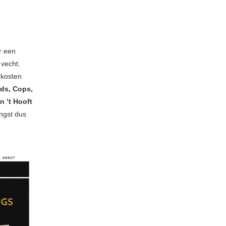
ar een
 vecht.
 kosten
ds, Cops,
n ’t Hooft
ngst dus