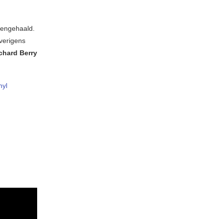
engehaald.
overigens
chard Berry
nyl