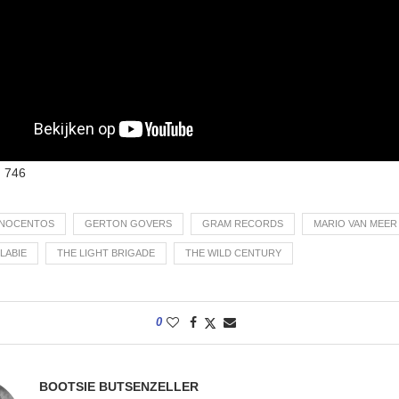
:
746
NNOCENTOS
GERTON GOVERS
GRAM RECORDS
MARIO VAN MEER
LABIE
THE LIGHT BRIGADE
THE WILD CENTURY
0
BOOTSIE BUTSENZELLER