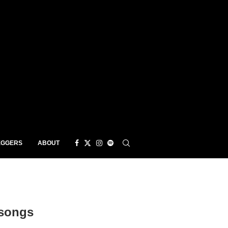
EGGERS
ABOUT
 songs