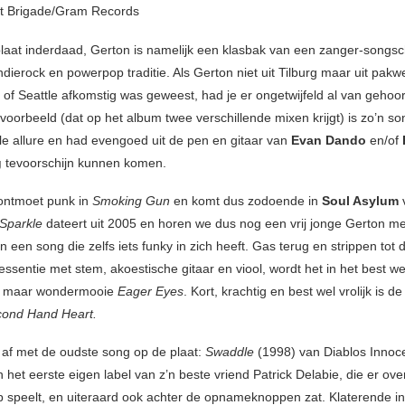
t Brigade/Gram Records
laat inderdaad, Gerton is namelijk een klasbak van een zanger-songsch
ndierock en powerpop traditie. Als Gerton niet uit Tilburg maar uit pakw
 of Seattle afkomstig was geweest, had je er ongetwijfeld al van gehoo
jvoorbeeld (dat op het album twee verschillende mixen krijgt) is zo’n s
ale allure en had evengoed uit de pen en gitaar van
Evan Dando
en/of
g
tevoorschijn kunnen komen.
ontmoet punk in
Smoking Gun
en komt dus zodoende in
Soul Asylum
v
Sparkle
dateert uit 2005 en horen we dus nog een vrij jonge Gerton met 
n een song die zelfs iets funky in zich heeft. Gas terug en strippen tot 
ssentie met stem, akoestische gitaar en viool, wordt het in het best we
 maar wondermooie
Eager Eyes
. Kort, krachtig en best wel vrolijk is d
ond Hand Heart.
t af met de oudste song op de plaat:
Swaddle
(1998) van Diablos Innoce
het eerste eigen label van z’n beste vriend Patrick Delabie, die er ov
 speelt, en uiteraard ook achter de opnameknoppen zat. Klaterende in