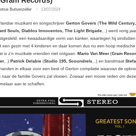
 (Gram Records)
otsie Butsenzeller
13/07/2024
rlandse muzikant en songschrijver
Gerton Govers
(
The Wild Century,
rd Souls, Diablos Innocentos, The Light Brigade
,..) werd vorig ja
tgesteld, een kwaadaardige vorm van kanker, waartegen hij sindsdien
t een gezin met 4 kinderen en daar komen dus nu een hoop medische
t is z’n muzikale vrienden niet ontgaan.
Mario Van Meer
(
Gram Recor
er
,..)
Patrick Delabie
(
Studio 195, Scoundrels
,..) en bandmaat
Stefa
handen in elkaar voor een best of Gerton compilatie waarvan de opbre
s naar de familie Govers zal vloeien. Zowaar een mooie reden om deze
melaar aan te schaffen.