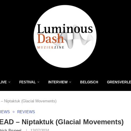
LIVE
FESTIVAL
INTERVIEW
BELGISCH
GRENSVERL
 Niptaktuk (Glacial Movements)
VIEWS
REVIEWS
AD – Niptaktuk (Glacial Movements)
trick Bruneel
12/07/2024