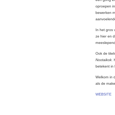
oproepen in
bewerken me
aanvoelende
In het gros 
ze hier en 
meeslepende
Ook de tite
Nootaikok
. 
betekent in h
Welkom in d
als de make
WEBSITE