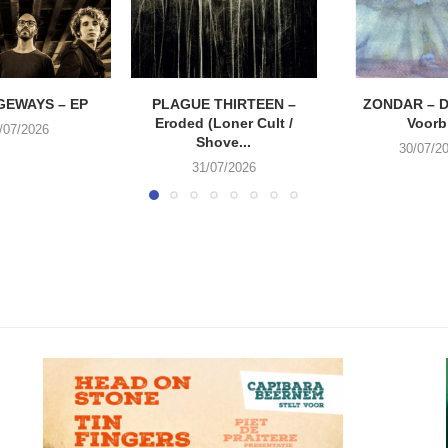
EWAYS – EP
PLAGUE THIRTEEN –
ZONDAR – D
Eroded (Loner Cult /
Voorbi
/07/2026
Shove...
30/07/2
31/07/2026