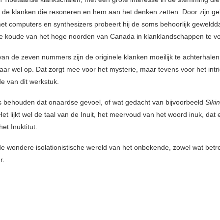
 de klanken die resoneren en hem aan het denken zetten. Door zijn ge
t computers en synthesizers probeert hij de soms behoorlijk geweldd
 koude van het hoge noorden van Canada in klanklandschappen te ve
van de zeven nummers zijn de originele klanken moeilijk te achterhalen
daar wel op. Dat zorgt mee voor het mysterie, maar tevens voor het int
 van dit werkstuk.
ls behouden dat onaardse gevoel, of wat gedacht van bijvoorbeeld
Sikin
Het lijkt wel de taal van de Inuit, het meervoud van het woord inuk, da
et Inuktitut.
e wondere isolationistische wereld van het onbekende, zowel wat betre
r.