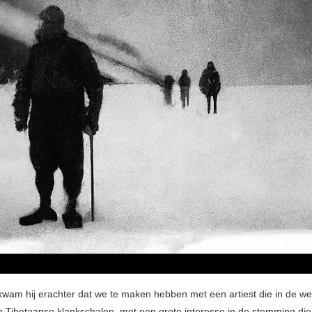
k kwam hij erachter dat we te maken hebben met een artiest die in de we
 Tibetaanse klankschalen, met een grote interesse in de stemming die