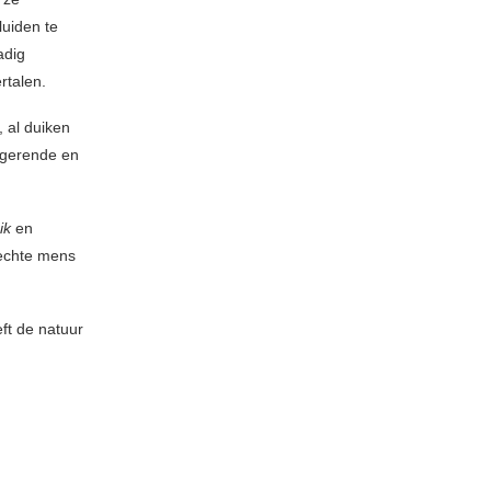
luiden te
adig
rtalen.
, al duiken
rigerende en
ik
en
t echte mens
ft de natuur