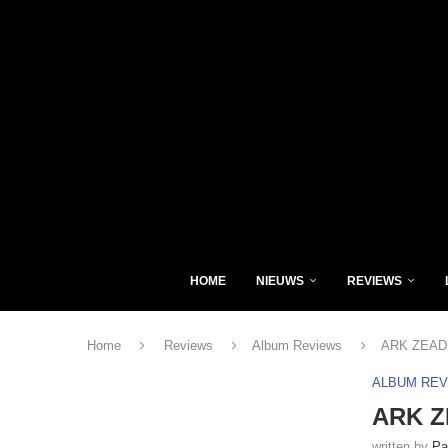
HOME
NIEUWS
REVIEWS
Home
Reviews
Album Reviews
ARK ZEAD –
ALBUM RE
ARK ZE
written by
Pa