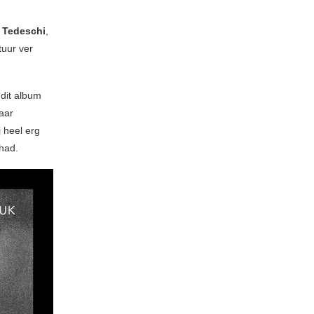
 Tedeschi
,
tuur ver
 dit album
waar
 heel erg
had.