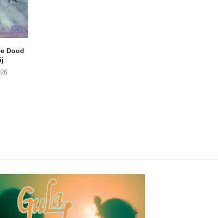
e Dood
DANIEL PEREZ – Why Is
THE SMALL SHIP
j
This Called Heaven?
Moneyfiller (Kowzi 
026
29/07/2026
28/07/2026