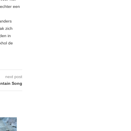
echter een
 anders
ak zich
den in
khol de
next post
ntain Song