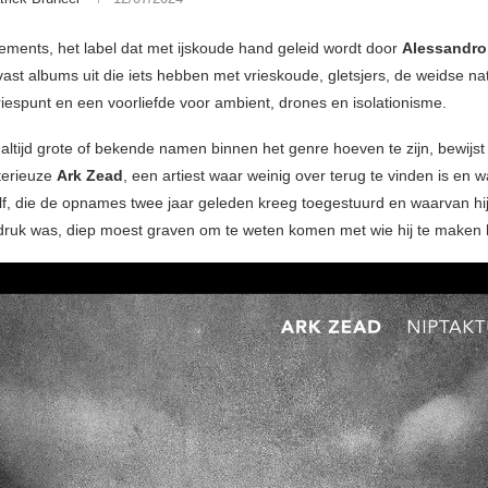
ements, het label dat met ijskoude hand geleid wordt door
Alessandro
vast albums uit die iets hebben met vrieskoude, gletsjers, de weidse na
riespunt en een voorliefde voor ambient, drones en isolationisme.
 altijd grote of bekende namen binnen het genre hoeven te zijn, bewijst
terieuze
Ark Zead
, een artiest waar weinig over terug te vinden is en 
lf, die de opnames twee jaar geleden kreeg toegestuurd en waarvan hij
druk was, diep moest graven om te weten komen met wie hij te maken 