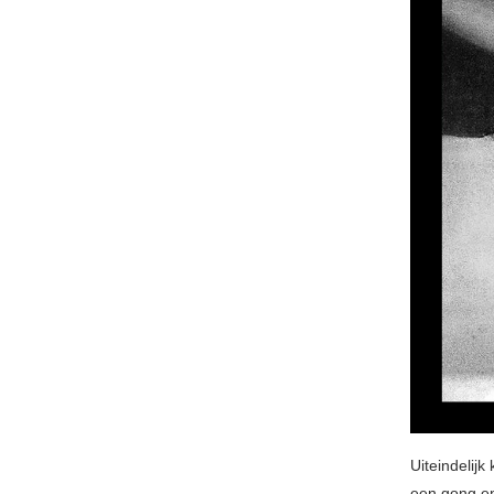
Uiteindelij
een gong en