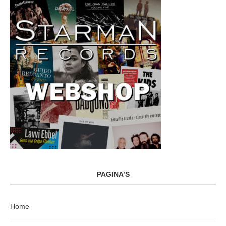
PAGINA’S
Home