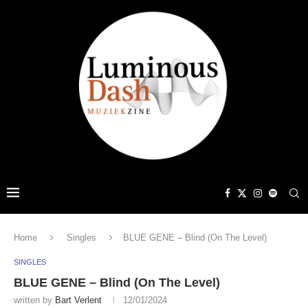
Home
Singles
BLUE GENE – Blind (On The Level)
SINGLES
BLUE GENE – Blind (On The Level)
written by
Bart Verlent
12/01/2024