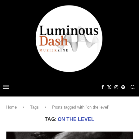
Home
Tags
Posts tagged with "on the level"
TAG:
ON THE LEVEL