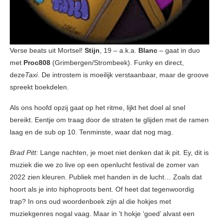
Verse beats uit Mortsel!
Stijn
, 19 – a.k.a.
Blanc
– gaat in duo
met
Proc808
(Grimbergen/Strombeek). Funky en direct,
deze
Taxi
. De introstem is moeilijk verstaanbaar, maar de groove
spreekt boekdelen.
Als ons hoofd opzij gaat op het ritme, lijkt het doel al snel
bereikt. Eentje om traag door de straten te glijden met de ramen
laag en de sub op 10. Tenminste, waar dat nog mag.
Brad Pitt:
Lange nachten, je moet niet denken dat ik pit. Ey, dit is
muziek die we zo live op een openlucht festival de zomer van
2022 zien kleuren. Publiek met handen in de lucht… Zoals dat
hoort als je into hiphoproots bent. Of heet dat tegenwoordig
trap? In ons oud woordenboek zijn al die hokjes met
muziekgenres nogal vaag. Maar in ’t hokje ‘goed’ alvast een