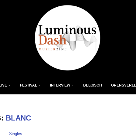
LIVE
FESTIVAL
INTERVIEW
BELGISCH
GRENSVERL
G:
BLANC
Singles