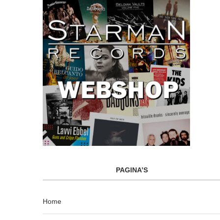
PAGINA’S
Home