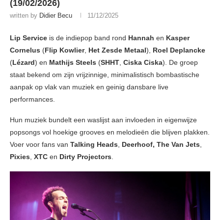
(19/02/2026)
written by
Didier Becu
11/12/2025
Lip Service
is de indiepop band rond
Hannah
en
Kasper
Cornelus
(
Flip Kowlier
,
Het Zesde Metaal
),
Roel Deplancke
(
Lézard
) en
Mathijs Steels
(
SHHT
,
Ciska Ciska
). De groep
staat bekend om zijn vrijzinnige, minimalistisch bombastische
aanpak op vlak van muziek en geinig dansbare live
performances.
Hun muziek bundelt een waslijst aan invloeden in eigenwijze
popsongs vol hoekige grooves en melodieën die blijven plakken.
Voer voor fans van
Talking Heads
,
Deerhoof,
The Van Jets
,
Pixies
,
XTC
en
Dirty Projectors
.