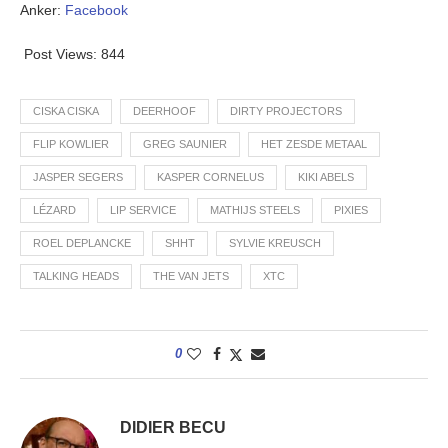
Anker:
Facebook
Post Views:
844
CISKA CISKA
DEERHOOF
DIRTY PROJECTORS
FLIP KOWLIER
GREG SAUNIER
HET ZESDE METAAL
JASPER SEGERS
KASPER CORNELUS
KIKI ABELS
LÉZARD
LIP SERVICE
MATHIJS STEELS
PIXIES
ROEL DEPLANCKE
SHHT
SYLVIE KREUSCH
TALKING HEADS
THE VAN JETS
XTC
0
DIDIER BECU