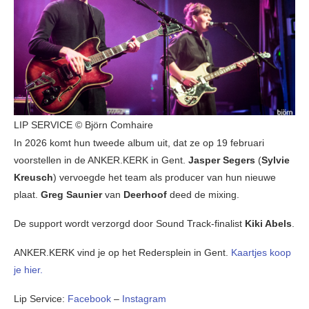
LIP SERVICE © Björn Comhaire
In 2026 komt hun tweede album uit, dat ze op 19 februari
voorstellen in de ANKER.KERK in Gent.
Jasper Segers
(
Sylvie
Kreusch
) vervoegde het team als producer van hun nieuwe
plaat.
Greg Saunier
van
Deerhoof
deed de mixing.
De support wordt verzorgd door Sound Track-finalist
Kiki Abels
.
ANKER.KERK vind je op het Redersplein in Gent.
Kaartjes koop
je hier.
Lip Service:
Facebook
–
Instagram