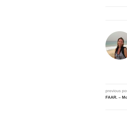
previous po
FAAR. – M