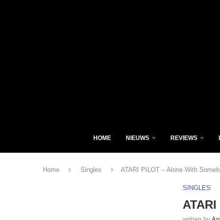
HOME
NIEUWS
REVIEWS
Home
Singles
ATARI PILOT – Alone With Someb
SINGLES
ATARI
written by
An