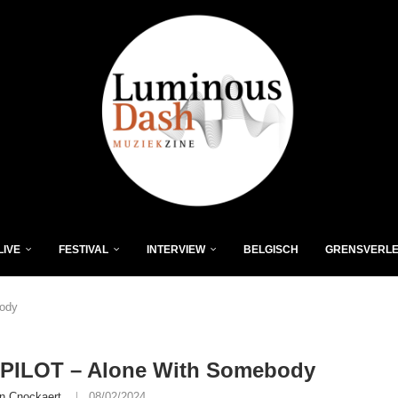
LIVE
FESTIVAL
INTERVIEW
BELGISCH
GRENSVERL
ody
 PILOT – Alone With Somebody
n Cnockaert
08/02/2024