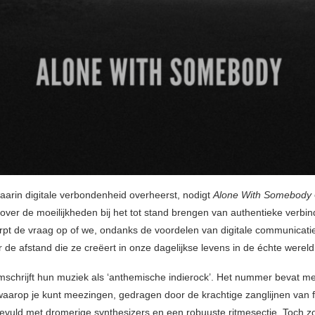
waarin digitale verbondenheid overheerst, nodigt
Alone With Somebody
e over de moeilijkheden bij het tot stand brengen van authentieke verbi
t de vraag op of we, ondanks de voordelen van digitale communicatie
 de afstand die ze creëert in onze dagelijkse levens in de échte wereld
 omschrijft hun muziek als ‘anthemische indierock’. Het nummer bevat 
aarop je kunt meezingen, gedragen door de krachtige zanglijnen van 
evuld met dromerige synthesizers en een robuuste ritmesectie. Toch zo