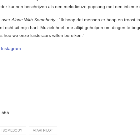
er kunnen beschrijven als een melodieuze popsong met een intieme s
t over
Alone With Somebody
: “Ik hoop dat mensen er hoop en troost in
 echt uit mijn hart. Muziek heeft me altijd geholpen om dingen te begr
es hoe we onze luisteraars willen bereiken.”
–
Instagram
:
565
TH SOMEBODY
ATARI PILOT