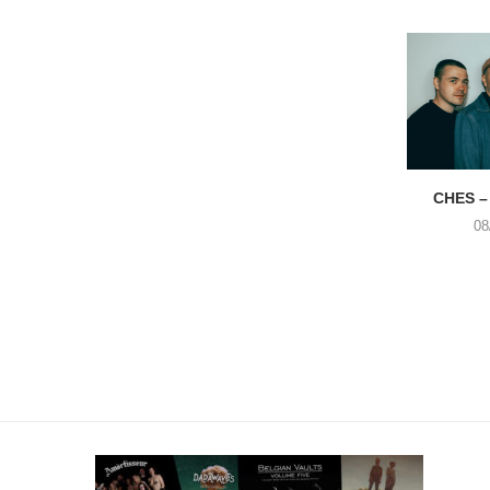
CHES –
08