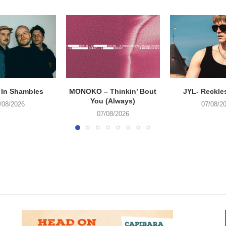
 In Shambles
MONOKO – Thinkin’ Bout
JYL- Reckle
You (Always)
/08/2026
07/08/2
07/08/2026