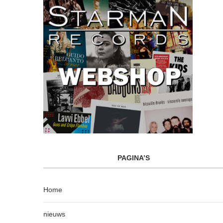
PAGINA’S
Home
nieuws