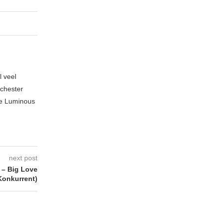
l veel
nchester
te Luminous
next post
– Big Love
Konkurrent)