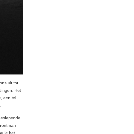
ons uit tot
ndingen. Het
, een tol
.
meeslepende
frontman
u je het