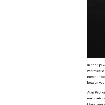
In een tijd 
zelfreflecti
nummer werp
betalen voor
Atari Pilot
melodieën w
Onze
, aang