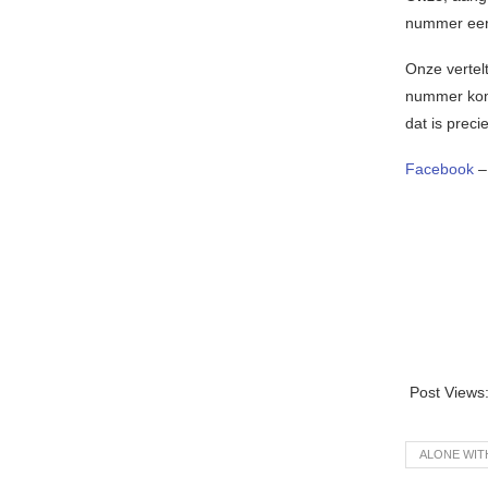
nummer eerd
Onze vertel
nummer komt
dat is preci
Facebook
Post Views
ALONE WI