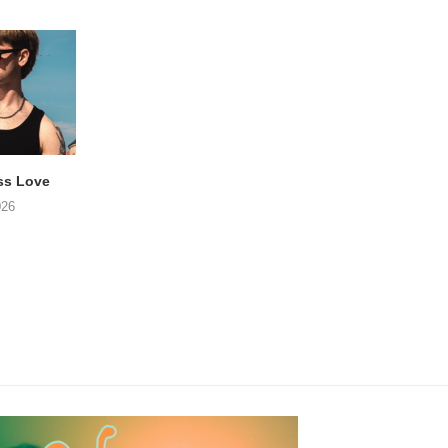
ss Love
TROOST – Not All Men
NOAH TATE – Boy
026
06/08/2026
06/08/2026