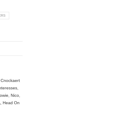
ERS
n Cnockaert
nteresses,
owie, Nico,
A, Head On