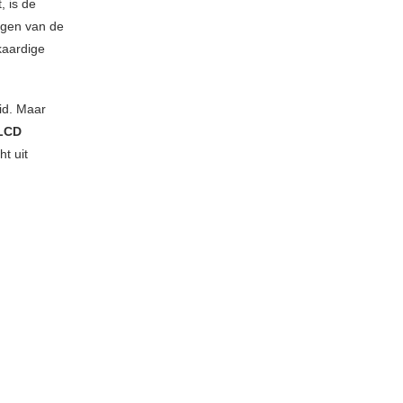
, is de
agen van de
kaardige
id. Maar
LCD
t uit