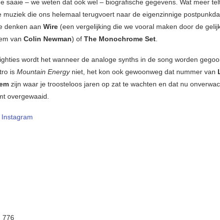
 de saaie – we weten dat ook wel – biografische gegevens. Wat meer telt
 muziek die ons helemaal terugvoert naar de eigenzinnige postpunkd
We denken aan
Wire
(een vergelijking die we vooral maken door de gelij
tem van
Colin Newman
)
of
The Monochrome Set
.
ghties wordt het wanneer de analoge synths in de song worden gegoo
tro is
Mountain Energy
niet, het kon ook gewoonweg dat nummer van
tem
zijn waar je troosteloos jaren op zat te wachten en dat nu onverwach
mt overgewaaid.
–
Instagram
:
776