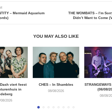
st
TITY – Mermaid Aquarium
THE WOMBATS – I’m Sorry 
ords)
Didn’t Want to Come (
YOU MAY ALSO LIKE
ash viert feest
CHES – In Shambles
STRANGEWAYS G
turenhuis in
(06/08/2
08/08/2026
edeberg
08/08/2
/08/2026