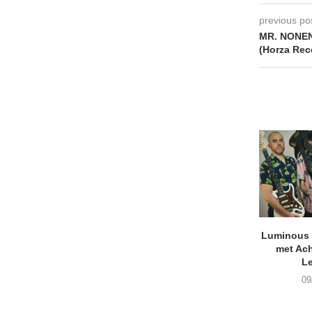
previous po
MR. NONEN
(Horza Rec
Luminous D
met Ach
L
09