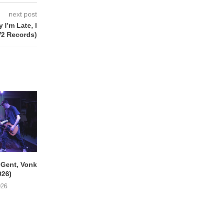
next post
I’m Late, I
V2 Records)
ent, Vonk
SIGLO XX Fonnefeesten
MONOKO – Thinkin’
026)
(06/08/2026)
You (Always)
026
08/08/2026
07/08/2026