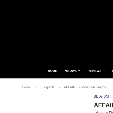
HOME
NIEUWS
REVIEWS
Home
Belgisch
AFFAIRE – Mountain Energy
BELGISCH
AFFAI
written by
Di