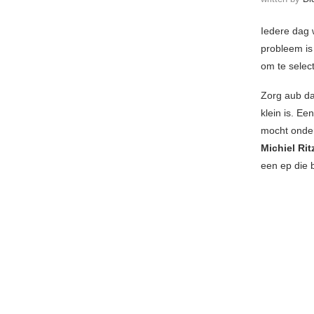
Iedere dag 
probleem is
om te selec
Zorg aub d
klein is. E
mocht onder
Michiel Ri
een ep die 