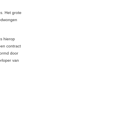
s. Het grote
 Gedwongen
ns hierop
een contract
vormd door
orloper van