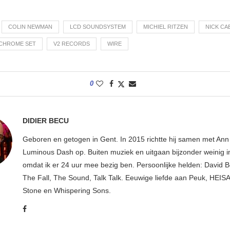
COLIN NEWMAN
LCD SOUNDSYSTEM
MICHIEL RITZEN
NICK CA
CHROME SET
V2 RECORDS
WIRE
0
DIDIER BECU
Geboren en getogen in Gent. In 2015 richtte hij samen met An
Luminous Dash op. Buiten muziek en uitgaan bijzonder weinig i
omdat ik er 24 uur mee bezig ben. Persoonlijke helden: David B
The Fall, The Sound, Talk Talk. Eeuwige liefde aan Peuk, HEIS
Stone en Whispering Sons.