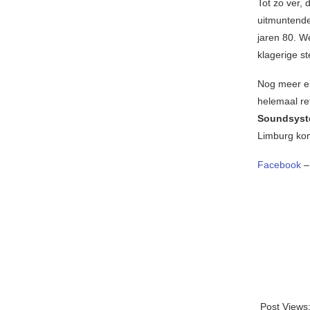
Tot zo ver,
uitmuntende
jaren 80. 
klagerige s
Nog meer ei
helemaal re
Soundsys
Limburg ko
Facebook
Post Views