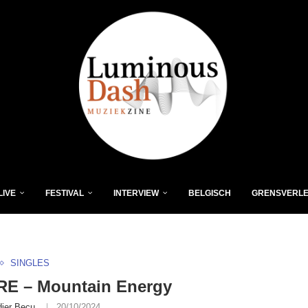
LIVE
FESTIVAL
INTERVIEW
BELGISCH
GRENSVERL
SINGLES
RE – Mountain Energy
dier Becu
20/10/2024