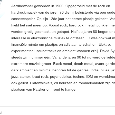
Aardbewoner geworden in 1966. Opgegroeid met de rock en
hardrockmuziek van de jaren 70 die hij beluisterde via een oude
cassettespeler. Op zijn 12de jaar het eerste plaatje gekocht. Va
hield het niet meer op. Vooral rock, hardrock, metal, punk en 
werden gretig gesmaakt en getapet. Half de jaren 80 begon er
interesse in elektronische muziek te ontstaan. Er was ook wat 
financiële ruimte om plaatjes en cd’s aan te schaffen. Elektro,
experimenteel, soundtracks en ambient kwamen erbij. David Syl
steeds zijn nummer één. Vanaf de jaren 90 tot nu werd de liefd
extremere muziek groter. Black metal, death metal, avant-garde, 
dark ambient en minimal behoren tot de genres. Indie, blues, j
jazz, stoner, kraut rock, psychedelica, techno, IDM en wereldm
ook gelust. Platenwinkels, cd beurzen en rommelmarkten zijn de
plaatsen van Patsker om rond te hangen.
st