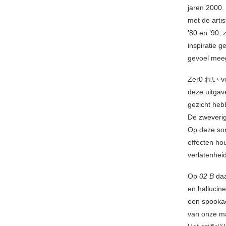
jaren 2000
met de artis
’80 en ’90,
inspiratie 
gevoel me
Zer0 れい ver
deze uitgav
gezicht he
De zweverig
Op deze son
effecten hou
verlatenheid
Op
02 B
daa
en hallucin
een spookac
van onze ma