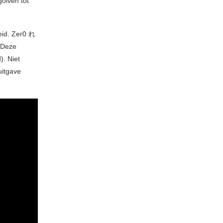
olven tot
heid. Zer0 れ
. Deze
). Niet
uitgave