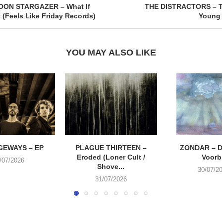
ON STARGAZER – What If
THE DISTRACTORS – Th
 (Feels Like Friday Records)
Young 
YOU MAY ALSO LIKE
EWAYS – EP
PLAGUE THIRTEEN –
ZONDAR – D
Eroded (Loner Cult /
Voorbi
/07/2026
Shove...
30/07/2
31/07/2026