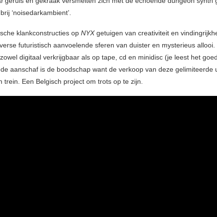
iële geruis en gekraak versmelten zich met de echoënde dungeon synth g
brij ‘noisedarkambient’.
ische klankconstructies op
NYX
getuigen van creativiteit en vindingrijk
verse futuristisch aanvoelende sferen van duister en mysterieus allooi
zowel digitaal verkrijgbaar als op tape, cd en minidisc (je leest het goed
j de aanschaf is de boodschap want de verkoop van deze gelimiteerde 
n trein. Een Belgisch project om trots op te zijn.