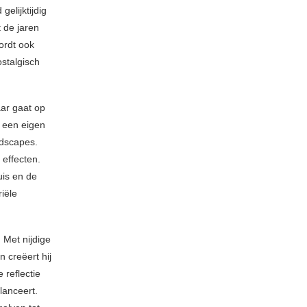
elijktijdig
t de jaren
ordt ook
stalgisch
aar gaat op
 een eigen
dscapes.
effecten.
uis en de
iële
 Met nijdige
 creëert hij
reflectie
lanceert.