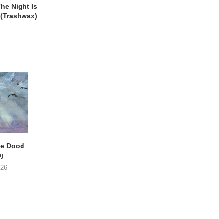
e Night Is
(Trashwax)
e Dood
DANIEL PEREZ – Why Is
THE SMALL SHIP
j
This Called Heaven?
Moneyfiller (Kowzi 
026
29/07/2026
28/07/2026