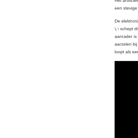
Het artific
een stevige 
De elektron
い schept di
aanrader is 
aarzelen bi
loopt als ee