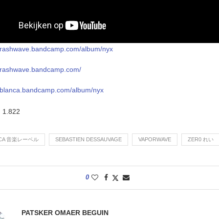
r0trashwave.bandcamp.com/album/nyx
r0trashwave.bandcamp.com/
uablanca.bandcamp.com/album/nyx
:
1.822
NCA 音楽レーベル
SEBASTIEN DESSAUVAGE
VAPORWAVE
ZER0 れい
0
PATSKER OMAER BEGUIN