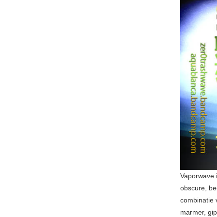
Vaporwave i
obscure, be
combinatie v
marmer, gips