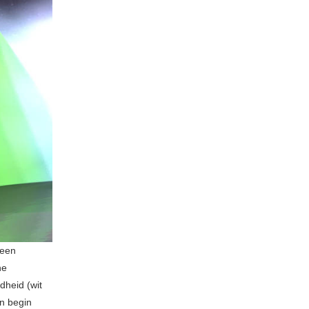
 een
he
dheid (wit
en begin