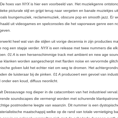
. De hoes van
NYX
is hier een voorbeeld van. Het muziekgenre ontstond g
tieke picturale stijl en grijpt terug naar vergeten en banale muziekjes ui
 zoals loungemuziek, reclamemuziek, obscure pop en smooth jazz. Er w
gehaald uit videogames en spelconsoles die het vaporwave genre een no
egeven.
werkt heel wat van die stijlen uit vorige decennia in zijn producties m
e nog een stapje verder.
NYX
is een release met twee nummers die elk
bben.
01 A
is een hersenschimmige track met ambient en new age soun
e klanken worden aangescherpt met flarden noise en vervormde glitch 
ische golven lukt het echter niet om weg te dromen. Het achtergrondr
den de luisteraar bij de pinken.
01 A
produceert een gevoel van industr
 onder een koud, diffuus neonlicht.
lt Dessauvage nog dieper in de catacomben van het industrieel verval.
erende soundscapes die vermengt worden met schurende klankpatronen
htige postmoderne leegte van waanzin. Dit nummer is een dystopische 
terialistische maatschappij welke op de rand van totale vernietiging ba