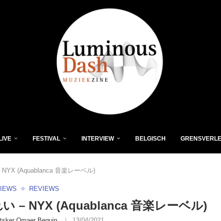
LIVE
FESTIVAL
INTERVIEW
BELGISCH
GRENSVERL
– NYX (Aquablanca 音楽レーベル)
VIEWS
REVIEWS
れい – NYX (Aquablanca 音楽レーベル)
tsker Omaer Beguin
13/04/2021