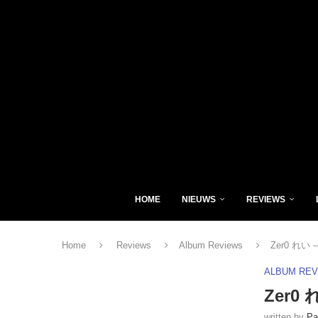
HOME
NIEUWS
REVIEWS
Home
Reviews
Album Reviews
Zer0 れい 
ALBUM RE
Zer0 
written by
Pa