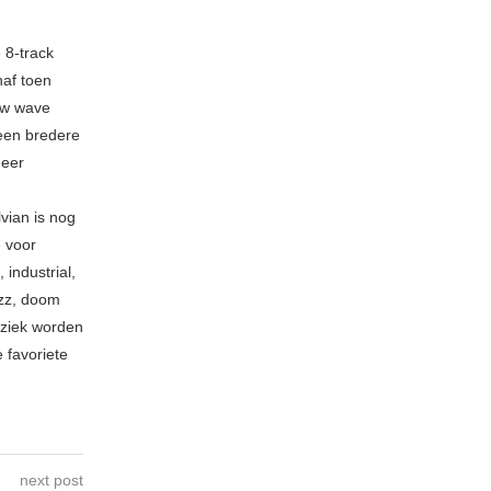
 8-track
naf toen
new wave
 een bredere
meer
vian is nog
e voor
industrial,
azz, doom
uziek worden
 favoriete
next post