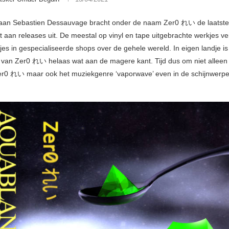
zaan Sebastien Dessauvage bracht onder de naam Zer0 れい de laatste
t aan releases uit. De meestal op vinyl en tape uitgebrachte werkjes ve
jes in gespecialiseerde shops over de gehele wereld. In eigen landje is
van Zer0 れい helaas wat aan de magere kant. Tijd dus om niet alleen 
r0 れい maar ook het muziekgenre ‘vaporwave’ even in de schijnwerpe