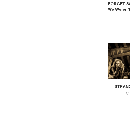
FORGET SO
We Weren’t
STRANG
31