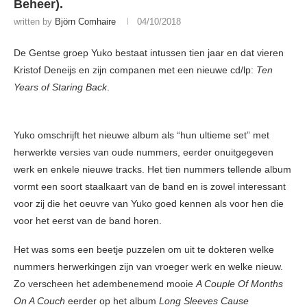
Beheer).
written by
Björn Comhaire
04/10/2018
De Gentse groep Yuko bestaat intussen tien jaar en dat vieren
Kristof Deneijs en zijn companen met een nieuwe cd/lp:
Ten
Years of Staring Back
.
Yuko omschrijft het nieuwe album als “hun ultieme set” met
herwerkte versies van oude nummers, eerder onuitgegeven
werk en enkele nieuwe tracks. Het tien nummers tellende album
vormt een soort staalkaart van de band en is zowel interessant
voor zij die het oeuvre van Yuko goed kennen als voor hen die
voor het eerst van de band horen.
Het was soms een beetje puzzelen om uit te dokteren welke
nummers herwerkingen zijn van vroeger werk en welke nieuw.
Zo verscheen het adembenemend mooie
A Couple Of Months
On A Couch
eerder op het album
Long Sleeves Cause