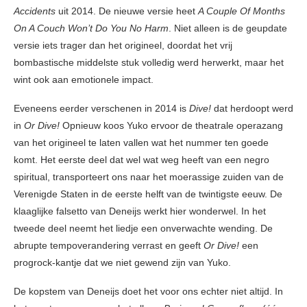
Accidents
uit 2014. De nieuwe versie heet
A Couple Of Months
On A Couch Won’t Do You No Harm
. Niet alleen is de geupdate
versie iets trager dan het origineel, doordat het vrij
bombastische middelste stuk volledig werd herwerkt, maar het
wint ook aan emotionele impact.
Eveneens eerder verschenen in 2014 is
Dive!
dat herdoopt werd
in
Or Dive!
Opnieuw koos Yuko ervoor de theatrale operazang
van het origineel te laten vallen wat het nummer ten goede
komt. Het eerste deel dat wel wat weg heeft van een negro
spiritual, transporteert ons naar het moerassige zuiden van de
Verenigde Staten in de eerste helft van de twintigste eeuw. De
klaaglijke falsetto van Deneijs werkt hier wonderwel. In het
tweede deel neemt het liedje een onverwachte wending. De
abrupte tempoverandering verrast en geeft
Or Dive!
een
progrock-kantje dat we niet gewend zijn van Yuko.
De kopstem van Deneijs doet het voor ons echter niet altijd. In