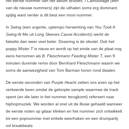
het eerste nummer van het album
Bruises, I Camouflage
(één
van de nieuwe nummers) zijn de uithalen soms erg dominant,
spijtig want verder is dit best een mooi nummer.
In
Swing
(een urgente, uptempo herwerking van
You Took A
Swing At Me
uit
Long Sleeves Cause Accidents
) werkt de
falsetto dan weer veel beter. Dosering is de sleutel. Ook het
poppy
Mister T
is nieuw en wordt op het einde van de plaat nog
eens hernomen als
B. Fleischmann Feeding Mister T,
een 9
minuten durende remix door Bernhard Fleischmann waarin we
soms de aanwezigheid van Tom Barman horen rond dwalen.
De eerste seconden van
Purple Hearts
zetten ons even op het
verkeerde been omdat de geloopte sample waarmee de track
opent (en die later in het nummer terugkomt) refereert naar
hiphopmuziek. We worden al snel uit de illusie gehaald wanneer
de eerste noten op gitaar klinken en het nummer zich ontwikkelt
tot een popnummer met enkele weerhaken en een drumpartij
vol breakbeats.