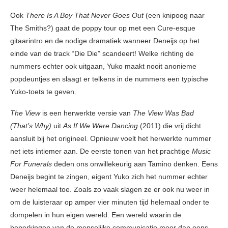
Ook
There Is A Boy That Never Goes Out
(een knipoog naar
The Smiths?) gaat de poppy tour op met een Cure-esque
gitaarintro en de nodige dramatiek wanneer Deneijs op het
einde van de track “Die Die” scandeert! Welke richting de
nummers echter ook uitgaan, Yuko maakt nooit anonieme
popdeuntjes en slaagt er telkens in de nummers een typische
Yuko-toets te geven.
The View
is een herwerkte versie van
The View Was Bad
(That’s Why)
uit
As If We Were Dancing
(2011) die vrij dicht
aansluit bij het origineel. Opnieuw voelt het herwerkte nummer
net iets intiemer aan. De eerste tonen van het prachtige
Music
For Funerals
deden ons onwillekeurig aan Tamino denken. Eens
Deneijs begint te zingen, eigent Yuko zich het nummer echter
weer helemaal toe. Zoals zo vaak slagen ze er ook nu weer in
om de luisteraar op amper vier minuten tijd helemaal onder te
dompelen in hun eigen wereld. Een wereld waarin de
beperkingen van de menselijke communicatie meer dan eens