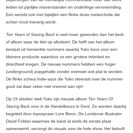
leiden tot pijnlijke misverstanden en onderlinge vervreemding.
Een wereld ook met bijwijlen een flinke dosis melancholie die
echter nooit tranerig wordt.
Ten Years of Staring Back
is veel meer geworden dan het best-
of album waar de titel op alludeert. De helft van het album
bestaat uit herwerkte nummers waarbij Yuko koos voor een
kleinere productie waardoor ze een grotere intimiteit en
directheid kregen. De nieuwe nummers hebben een hoger
(underground) popgehalte zonder evenwel ooit plat te worden.
De flinke scheut indie-saus die Yuko steevast over de nummer
gooit zal daar zeker niet vreemd aan zijn!
Op 19 oktober stelt Yuko zijn nieuwe album
Ten Years Of
Staring Back
voor in de Handelbeurs in Gent. Ze worden daarbij
begeleid door topsopraan Lore Binon. De Londense illustrator
David Foldari waarmee de band al sinds de eerste plaat
samenwerkt, verzorgt de visuals voor de hele show. Het belooft