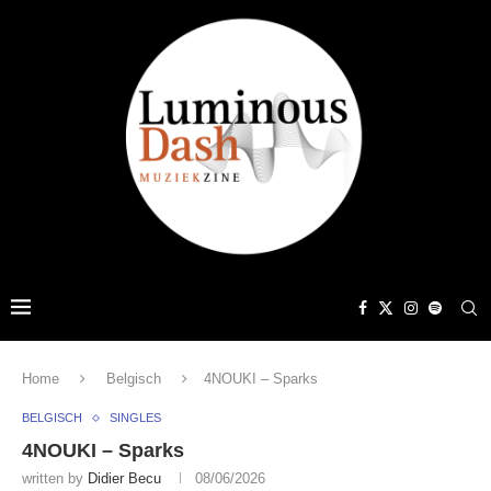
Home
Belgisch
4NOUKI – Sparks
BELGISCH
SINGLES
4NOUKI – Sparks
written by
Didier Becu
08/06/2026