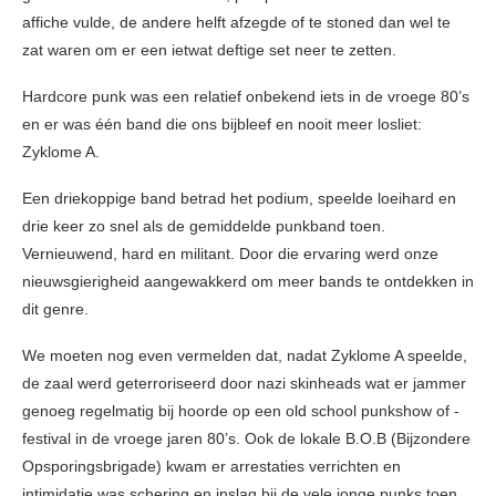
affiche vulde, de andere helft afzegde of te stoned dan wel te
zat waren om er een ietwat deftige set neer te zetten.
Hardcore punk was een relatief onbekend iets in de vroege 80’s
en er was één band die ons bijbleef en nooit meer losliet:
Zyklome A.
Een driekoppige band betrad het podium, speelde loeihard en
drie keer zo snel als de gemiddelde punkband toen.
Vernieuwend, hard en militant. Door die ervaring werd onze
nieuwsgierigheid aangewakkerd om meer bands te ontdekken in
dit genre.
We moeten nog even vermelden dat, nadat Zyklome A speelde,
de zaal werd geterroriseerd door nazi skinheads wat er jammer
genoeg regelmatig bij hoorde op een old school punkshow of -
festival in de vroege jaren 80’s. Ook de lokale B.O.B (Bijzondere
Opsporingsbrigade) kwam er arrestaties verrichten en
intimidatie was schering en inslag bij de vele jonge punks toen.