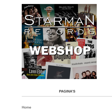
PAGINA’S
Home