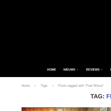
HOME
NIEUWS
REVIEWS
Home
Tags
Posts tagged with "Feel Worse"
TAG:
F