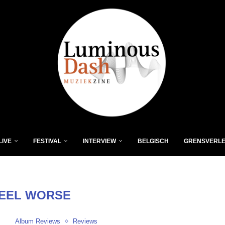
LIVE
FESTIVAL
INTERVIEW
BELGISCH
GRENSVERL
EEL WORSE
Album Reviews
Reviews