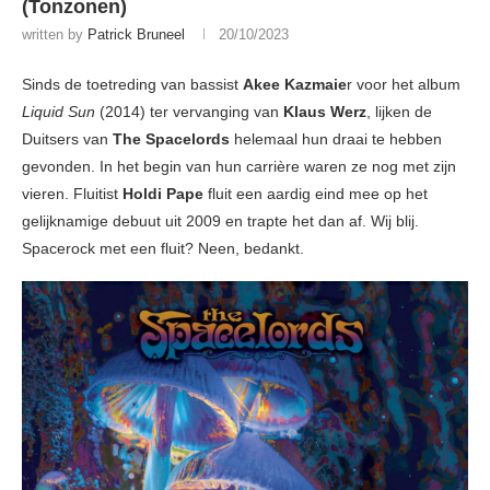
(Tonzonen)
written by
Patrick Bruneel
20/10/2023
Sinds de toetreding van bassist
Akee Kazmaie
r voor het album
Liquid Sun
(2014) ter vervanging van
Klaus Werz
, lijken de
Duitsers van
The Spacelords
helemaal hun draai te hebben
gevonden. In het begin van hun carrière waren ze nog met zijn
vieren. Fluitist
Holdi Pape
fluit een aardig eind mee op het
gelijknamige debuut uit 2009 en trapte het dan af. Wij blij.
Spacerock met een fluit? Neen, bedankt.