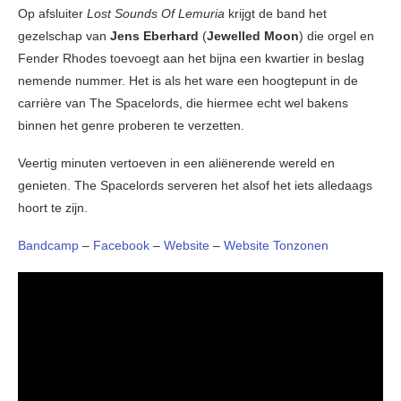
Op afsluiter
Lost Sounds Of Lemuria
krijgt de band het
gezelschap van
Jens Eberhard
(
Jewelled Moon
) die orgel en
Fender Rhodes toevoegt aan het bijna een kwartier in beslag
nemende nummer. Het is als het ware een hoogtepunt in de
carrière van The Spacelords, die hiermee echt wel bakens
binnen het genre proberen te verzetten.
Veertig minuten vertoeven in een aliënerende wereld en
genieten. The Spacelords serveren het alsof het iets alledaags
hoort te zijn.
Bandcamp
–
Facebook
–
Website
–
Website Tonzonen