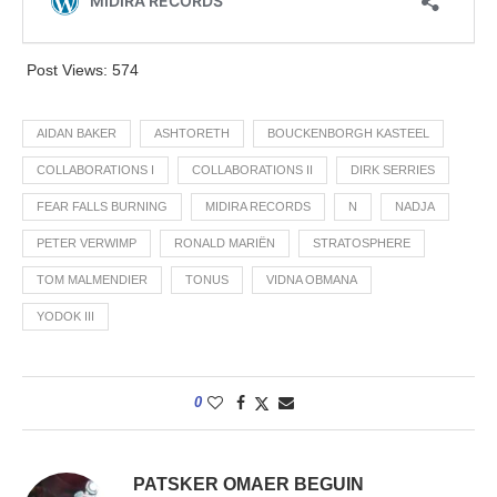
Post Views:
574
AIDAN BAKER
ASHTORETH
BOUCKENBORGH KASTEEL
COLLABORATIONS I
COLLABORATIONS II
DIRK SERRIES
FEAR FALLS BURNING
MIDIRA RECORDS
N
NADJA
PETER VERWIMP
RONALD MARIËN
STRATOSPHERE
TOM MALMENDIER
TONUS
VIDNA OBMANA
YODOK III
0
PATSKER OMAER BEGUIN