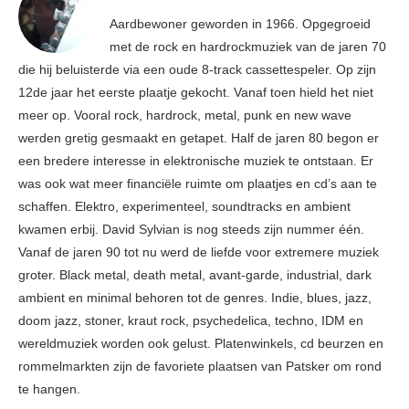
Aardbewoner geworden in 1966. Opgegroeid
met de rock en hardrockmuziek van de jaren 70
die hij beluisterde via een oude 8-track cassettespeler. Op zijn
12de jaar het eerste plaatje gekocht. Vanaf toen hield het niet
meer op. Vooral rock, hardrock, metal, punk en new wave
werden gretig gesmaakt en getapet. Half de jaren 80 begon er
een bredere interesse in elektronische muziek te ontstaan. Er
was ook wat meer financiële ruimte om plaatjes en cd’s aan te
schaffen. Elektro, experimenteel, soundtracks en ambient
kwamen erbij. David Sylvian is nog steeds zijn nummer één.
Vanaf de jaren 90 tot nu werd de liefde voor extremere muziek
groter. Black metal, death metal, avant-garde, industrial, dark
ambient en minimal behoren tot de genres. Indie, blues, jazz,
doom jazz, stoner, kraut rock, psychedelica, techno, IDM en
wereldmuziek worden ook gelust. Platenwinkels, cd beurzen en
rommelmarkten zijn de favoriete plaatsen van Patsker om rond
te hangen.