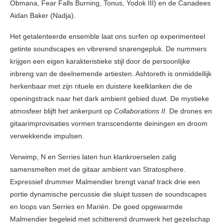
Obmana, Fear Falls Burning, Tonus, Yodok III) en de Canadees
Aidan Baker (Nadja).
Het getalenteerde ensemble laat ons surfen op experimenteel
getinte soundscapes en vibrerend snarengepluk. De nummers
krijgen een eigen karakteristieke stijl door de persoonlijke
inbreng van de deelnemende artiesten. Ashtoreth is onmiddellijk
herkenbaar met zijn rituele en duistere keelklanken die de
openingstrack naar het dark ambient gebied duwt. De mystieke
atmosfeer blijft het ankerpunt op
Collaborations II
. De drones en
gitaarimprovisaties vormen transcendente deiningen en droom
verwekkende impulsen.
Verwimp, N en Serries laten hun klankroerselen zalig
samensmelten met de gitaar ambient van Stratosphere.
Expressief drummer Malmendier brengt vanaf track drie een
portie dynamische percussie die sluipt tussen de soundscapes
en loops van Serries en Mariën. De goed opgewarmde
Malmendier begeleid met schitterend drumwerk het gezelschap