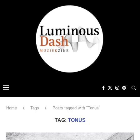
Home
Tags
Posts tagged with "Tonus"
TAG:
TONUS