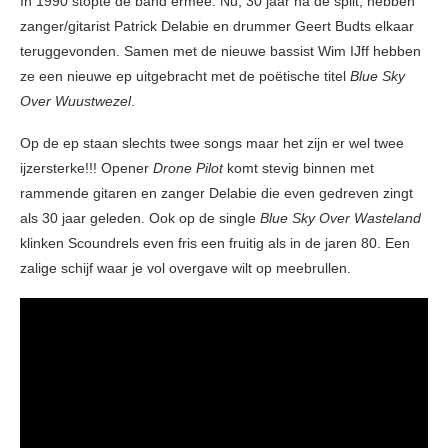
In 1990 stopte de band ermee. Nu, 30 jaar na de split, hebben
zanger/gitarist Patrick Delabie en drummer Geert Budts elkaar
teruggevonden. Samen met de nieuwe bassist Wim IJff hebben
ze een nieuwe ep uitgebracht met de poëtische titel
Blue Sky
Over Wuustwezel
.
Op de ep staan slechts twee songs maar het zijn er wel twee
ijzersterke!!! Opener
Drone Pilot
komt stevig binnen met
rammende gitaren en zanger Delabie die even gedreven zingt
als 30 jaar geleden. Ook op de single
Blue Sky Over Wasteland
klinken Scoundrels even fris een fruitig als in de jaren 80. Een
zalige schijf waar je vol overgave wilt op meebrullen.