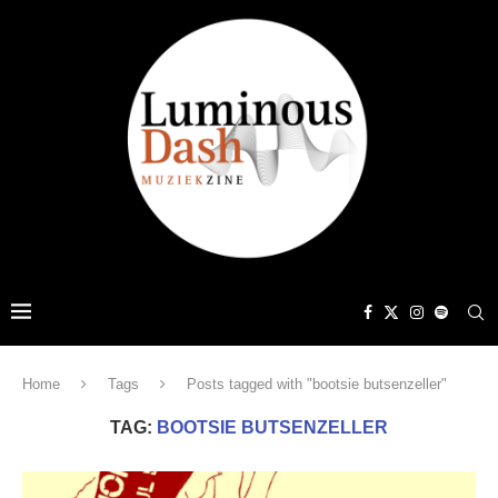
Home
Tags
Posts tagged with "bootsie butsenzeller"
TAG:
BOOTSIE BUTSENZELLER