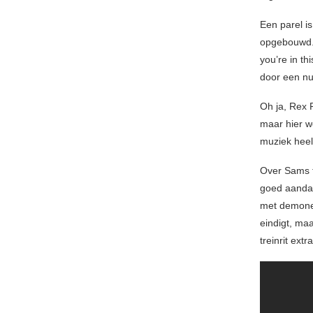
Een parel i
opgebouwd
you’re in th
door een n
Oh ja, Rex 
maar hier w
muziek heel
Over Sams t
goed aandac
met demonen
eindigt, maa
treinrit ext