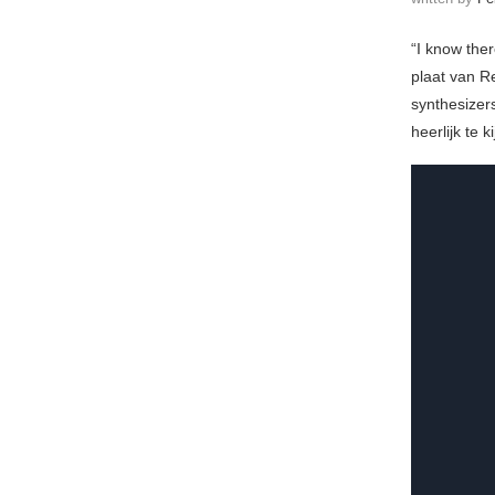
“I know ther
plaat van R
synthesizer
heerlijk te ki