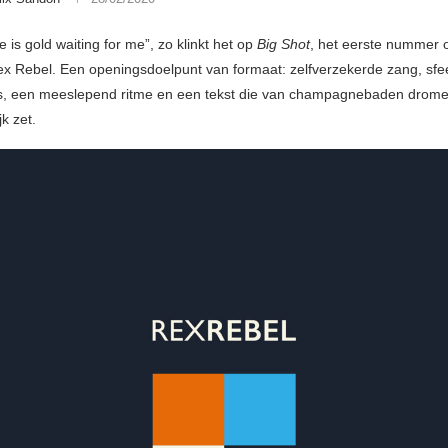
e is gold waiting for me”, zo klinkt het op
Big Shot
, het eerste nummer 
ex Rebel. Een openingsdoelpunt van formaat: zelfverzekerde zang, sfee
s, een meeslepend ritme en een tekst die van champagnebaden drom
jk zet.