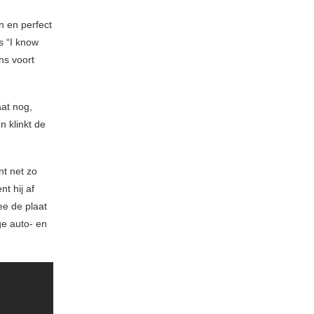
n en perfect
s “I know
ns voort
at nog,
 klinkt de
nt net zo
t hij af
e de plaat
ge auto- en