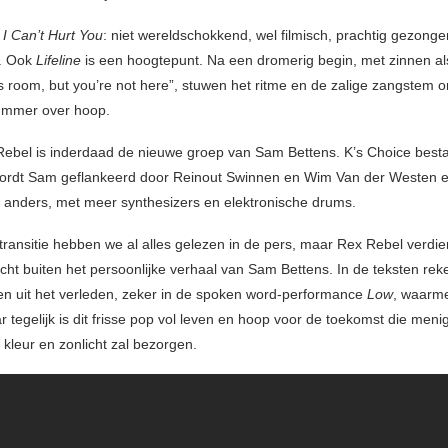
s
I Can’t Hurt You
: niet wereldschokkend, wel filmisch, prachtig gezonge
. Ook
Lifeline
is een hoogtepunt. Na een dromerig begin, met zinnen al
is room, but you’re not here”, stuwen het ritme en de zalige zangstem o
ummer over hoop.
Rebel is inderdaad de nieuwe groep van Sam Bettens. K’s Choice besta
ordt Sam geflankeerd door Reinout Swinnen en Wim Van der Westen en
 anders, met meer synthesizers en elektronische drums.
ransitie hebben we al alles gelezen in de pers, maar Rex Rebel verdie
ht buiten het persoonlijke verhaal van Sam Bettens. In de teksten reken
 uit het verleden, zeker in de spoken word-performance
Low
, waarme
r tegelijk is dit frisse pop vol leven en hoop voor de toekomst die meni
ra kleur en zonlicht zal bezorgen.