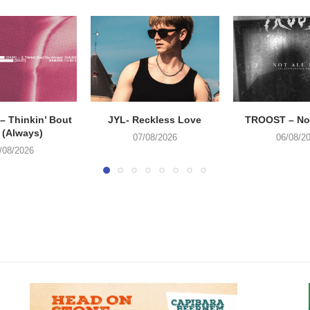
 Thinkin’ Bout
JYL- Reckless Love
TROOST – Not
 (Always)
07/08/2026
06/08/2
/08/2026