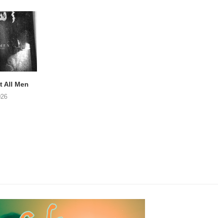
 All Men
NOAH TATE – Boy Gum
Vijf keer talent i
Buurtkroeg Mos
026
06/08/2026
05/08/2026