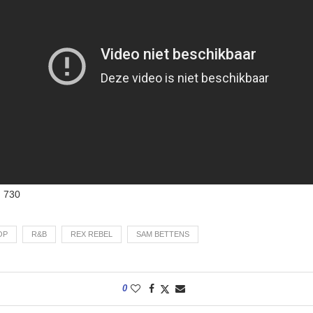
:
730
OP
R&B
REX REBEL
SAM BETTENS
0