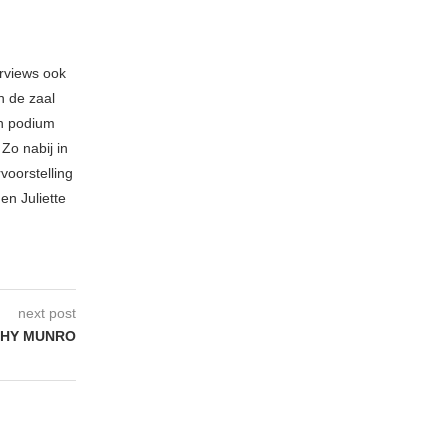
erviews ook
n de zaal
en podium
Zo nabij in
voorstelling
en Juliette
next post
PHY MUNRO