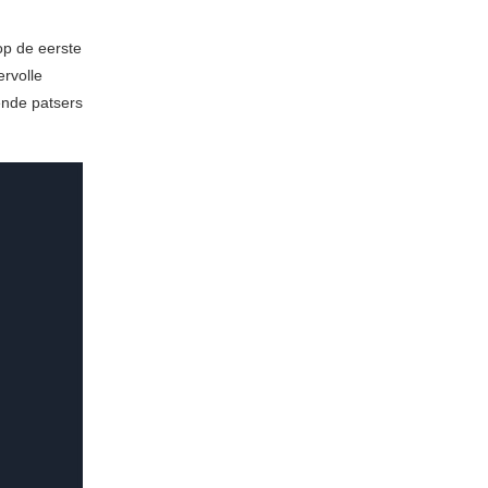
op de eerste
rvolle
ende patsers