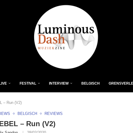
LIVE
FESTIVAL
INTERVIEW
BELGISCH
GRENSVERL
 – Run (V2)
VIEWS
BELGISCH
REVIEWS
EBEL – Run (V2)
lix Sandon
28/02/2020