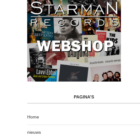
PAGINA’S
Home
nieuws