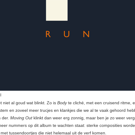
l
t niet al goud wat blinkt. Zo is
Body
te cliché, met een cruisend ritme, e
tem en zoveel meer trucjes en klankjes die we al te vaak gehoord heb
n der.
Moving Out
klinkt dan weer erg zonnig, maar ben je zo weer ver
 meer nummers op dit album te wachten staat: sterke composities word
 met tussendoortjes die niet helemaal uit de verf komen.