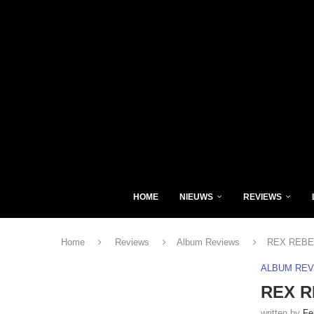
HOME
NIEUWS
REVIEWS
Home
Reviews
Album Reviews
REX REBEL
ALBUM RE
REX R
written by
Fe