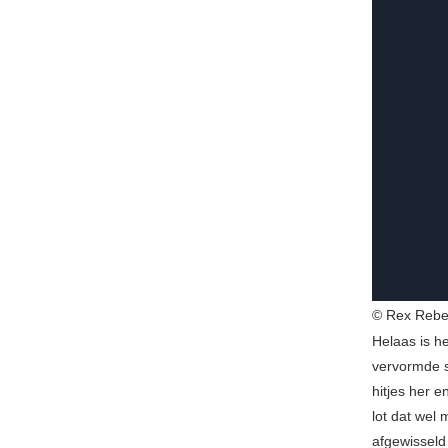
© Rex Rebe
Helaas is he
vervormde s
hitjes her e
lot dat wel
afgewisseld