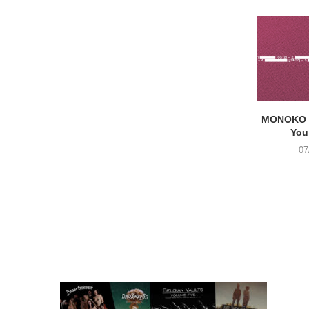
MONOKO –
You
07