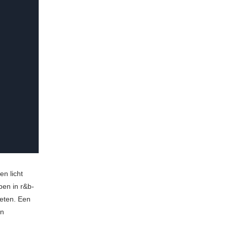
en licht
ben in r&b-
geten. Een
en