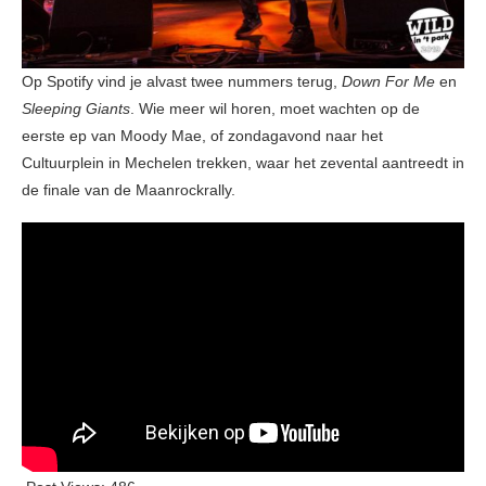
Op Spotify vind je alvast twee nummers terug,
Down For Me
en
Sleeping Giants
. Wie meer wil horen, moet wachten op de
eerste ep van Moody Mae, of zondagavond naar het
Cultuurplein in Mechelen trekken, waar het zevental aantreedt in
de finale van de Maanrockrally.