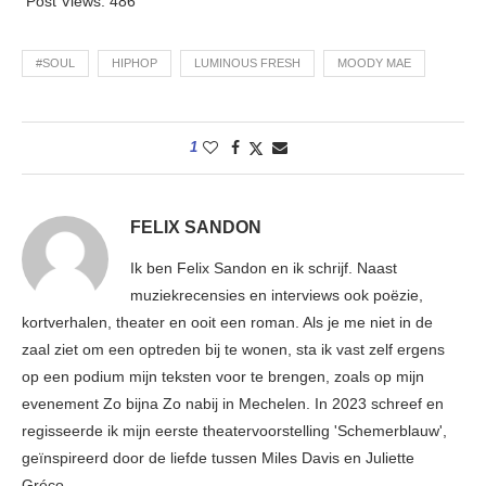
Post Views:
486
#SOUL
HIPHOP
LUMINOUS FRESH
MOODY MAE
1
FELIX SANDON
Ik ben Felix Sandon en ik schrijf. Naast
muziekrecensies en interviews ook poëzie,
kortverhalen, theater en ooit een roman. Als je me niet in de
zaal ziet om een optreden bij te wonen, sta ik vast zelf ergens
op een podium mijn teksten voor te brengen, zoals op mijn
evenement Zo bijna Zo nabij in Mechelen. In 2023 schreef en
regisseerde ik mijn eerste theatervoorstelling 'Schemerblauw',
geïnspireerd door de liefde tussen Miles Davis en Juliette
Gréco.