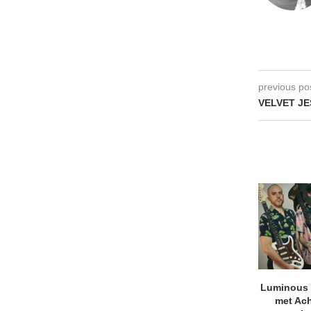
previous po
VELVET JES
Luminous D
met Ach