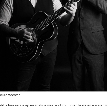
meulemeester
dit is hun eerste ep en zoals je weet – of zou horen te weten – waren w