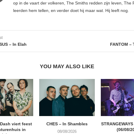
op in de vaart der volkeren, The Smiths redden zijn leven, Th
leerden hem tellen, en verder doet hij maar wat. Hij leeft nog.
st
US – In Elah
FANTOM – T
YOU MAY ALSO LIKE
ash viert feest
CHES – In Shambles
STRANGEWAYS G
turenhuis in
(06/08/2
08/08/2026