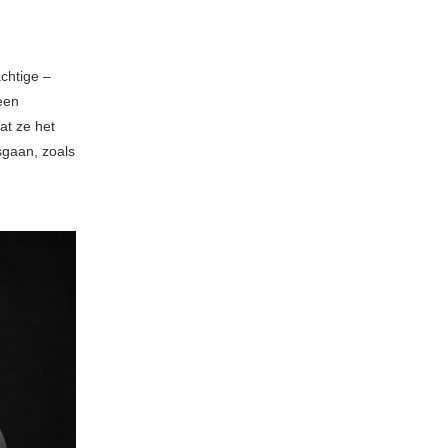
chtige –
een
at ze het
sgaan, zoals