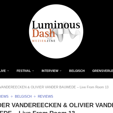
LIVE
FESTIVAL
INTERVIEW
BELGISCH
GRENSVERL
VANDEREECKEN & OLIVIER VANDER BAUWEDE – Live From Room 13
VIEWS
BELGISCH
REVIEWS
ER VANDEREECKEN & OLIVIER VAND