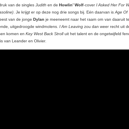
druk van de singles
Judith
en de
Howlin’ Wolf
-cover
I Asked Her For W
soline)
. Je krijgt er op deze nog drie songs bij. Eén daarvan is
Age Of 
eest van de jonge
Dylan
je meeneemt naar het raam om van daaruit te
llende, uitgedroogde windmolens.
I Am Leaving
zou dan weer recht uit d
nnen komen en
Key West Back
Stroll
uit het talent en de ongetwijfeld f
s van Leander en Olivier.