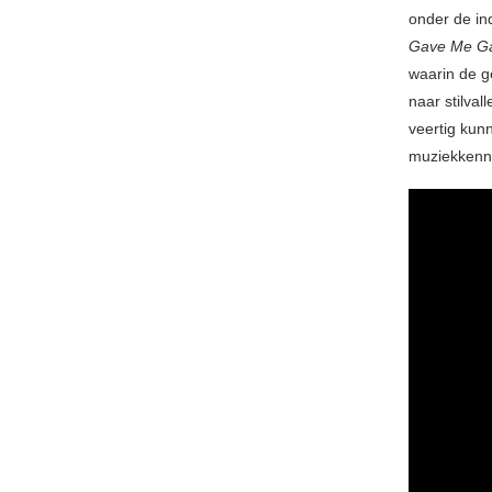
onder de in
Gave Me Ga
waarin de g
naar stilva
veertig ku
muziekkenni