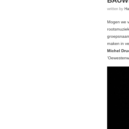
BAUWE
written by
Ha
Mogen we vo
rootsmuzie
groepsnaa
maken in ve
Michel Dru
‘Oewestenwi