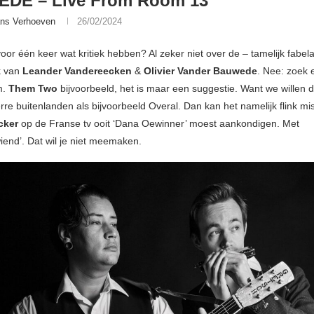
DE – Live From Room 13
ns Verhoeven
26/02/2024
or één keer wat kritiek hebben? Al zeker niet over de – tamelijk fabela
k van
Leander Vandereecken
&
Olivier Vander Bauwede
. Nee: zoek 
m.
Them Two
bijvoorbeeld, het is maar een suggestie. Want we willen d
rre buitenlanden als bijvoorbeeld Overal. Dan kan het namelijk flink mi
cker
op de Franse tv ooit ‘Dana Oewinner’ moest aankondigen. Met
end’. Dat wil je niet meemaken.