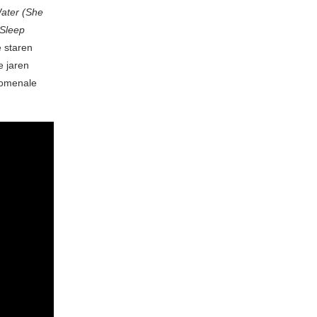
ater (She
Sleep
 staren
e jaren
enomenale