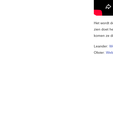
Het wordt d
zien doet h
komen ze dit
Leander:
We
Olivier:
Web