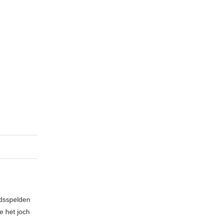
idsspelden
e het joch