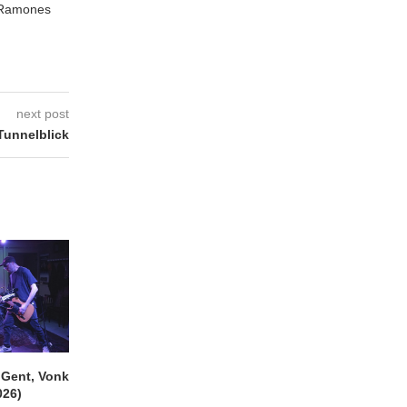
e Ramones
next post
unnelblick
ent, Vonk
SIGLO XX Fonnefeesten
MONOKO – Thinkin’
026)
(06/08/2026)
You (Always)