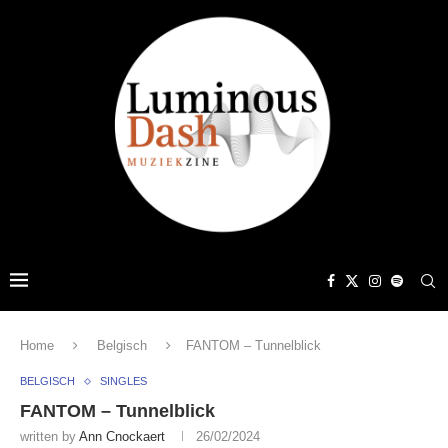
Home
Belgisch
FANTOM – Tunnelblick
BELGISCH
SINGLES
FANTOM – Tunnelblick
written by
Ann Cnockaert
26/02/2024