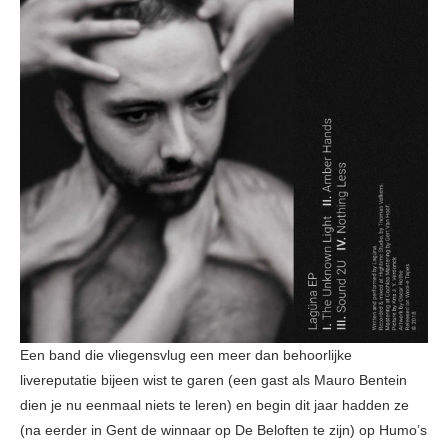
Een band die vliegensvlug een meer dan behoorlijke
livereputatie bijeen wist te garen (een gast als Mauro Bentein
dien je nu eenmaal niets te leren) en begin dit jaar hadden ze
(na eerder in Gent de winnaar op De Beloften te zijn) op Humo’s