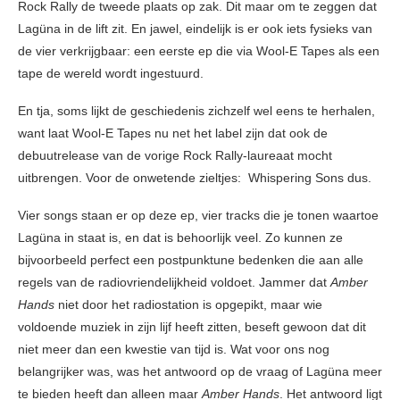
Rock Rally de tweede plaats op zak. Dit maar om te zeggen dat
Lagüna in de lift zit. En jawel, eindelijk is er ook iets fysieks van
de vier verkrijgbaar: een eerste ep die via Wool-E Tapes als een
tape de wereld wordt ingestuurd.
En tja, soms lijkt de geschiedenis zichzelf wel eens te herhalen,
want laat Wool-E Tapes nu net het label zijn dat ook de
debuutrelease van de vorige Rock Rally-laureaat mocht
uitbrengen. Voor de onwetende zieltjes: Whispering Sons dus.
Vier songs staan er op deze ep, vier tracks die je tonen waartoe
Lagüna in staat is, en dat is behoorlijk veel. Zo kunnen ze
bijvoorbeeld perfect een postpunktune bedenken die aan alle
regels van de radiovriendelijkheid voldoet. Jammer dat
Amber
Hands
niet door het radiostation is opgepikt, maar wie
voldoende muziek in zijn lijf heeft zitten, beseft gewoon dat dit
niet meer dan een kwestie van tijd is. Wat voor ons nog
belangrijker was, was het antwoord op de vraag of Lagüna meer
te bieden heeft dan alleen maar
Amber Hands
. Het antwoord ligt