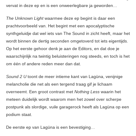
vervat in deze ep en is een onweerlegbare ja geworden…
The Unknown Light
waarmee deze ep begint is daar een
prachtvoorbeeld van. Het begint met een apocalyptische
synthgeluidje dat wel iets van The Sound in zicht heeft, maar het
wordt binnen de dertig seconden omgetoverd tot iets eigentijds.
Op het eerste gehoor denk je aan de Editors, en dat doe je
waarschijnlijk na twintig beluisteringen nog steeds, en toch is het
om één of andere reden meer dan dat.
Sound 2 U
toont de meer intieme kant van Lagüna, venijnige
melancholie die net als een tergend traag gif je lichaam
overneemt. Een groot contrast met
Nothing Less
waarin het
meteen duidelijk wordt waarom men het zowel over scherpe
postpunk als slordige, vuile garagerock heeft als Lagüna op een
podium staat.
De eerste ep van Lagüna is een bevestiging…