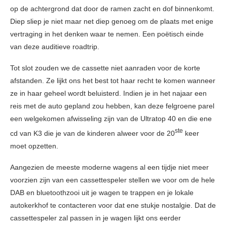
op de achtergrond dat door de ramen zacht en dof binnenkomt.
Diep sliep je niet maar net diep genoeg om de plaats met enige
vertraging in het denken waar te nemen. Een poëtisch einde
van deze auditieve roadtrip.
Tot slot zouden we de cassette niet aanraden voor de korte
afstanden. Ze lijkt ons het best tot haar recht te komen wanneer
ze in haar geheel wordt beluisterd. Indien je in het najaar een
reis met de auto gepland zou hebben, kan deze felgroene parel
een welgekomen afwisseling zijn van de Ultratop 40 en die ene
ste
cd van K3 die je van de kinderen alweer voor de 20
keer
moet opzetten.
Aangezien de meeste moderne wagens al een tijdje niet meer
voorzien zijn van een cassettespeler stellen we voor om de hele
DAB en bluetoothzooi uit je wagen te trappen en je lokale
autokerkhof te contacteren voor dat ene stukje nostalgie. Dat de
cassettespeler zal passen in je wagen lijkt ons eerder