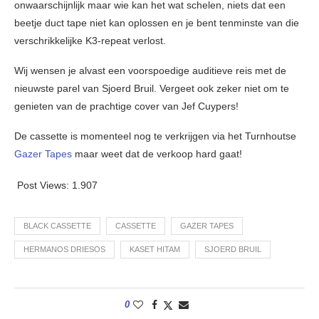
onwaarschijnlijk maar wie kan het wat schelen, niets dat een
beetje duct tape niet kan oplossen en je bent tenminste van die
verschrikkelijke K3-repeat verlost.
Wij wensen je alvast een voorspoedige auditieve reis met de
nieuwste parel van Sjoerd Bruil. Vergeet ook zeker niet om te
genieten van de prachtige cover van Jef Cuypers!
De cassette is momenteel nog te verkrijgen via het Turnhoutse
Gazer Tapes
maar weet dat de verkoop hard gaat!
Post Views:
1.907
BLACK CASSETTE
CASSETTE
GAZER TAPES
HERMANOS DRIESOS
KASET HITAM
SJOERD BRUIL
0