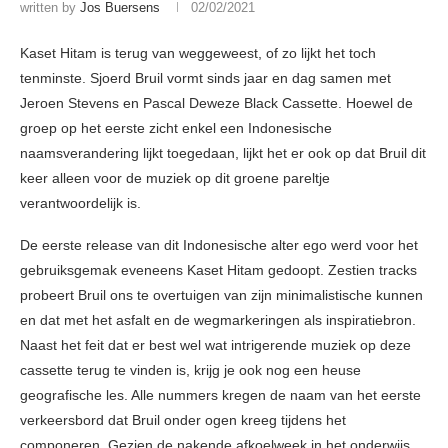
written by
Jos Buersens
02/02/2021
Kaset Hitam is terug van weggeweest, of zo lijkt het toch
tenminste. Sjoerd Bruil vormt sinds jaar en dag samen met
Jeroen Stevens en Pascal Deweze Black Cassette. Hoewel de
groep op het eerste zicht enkel een Indonesische
naamsverandering lijkt toegedaan, lijkt het er ook op dat Bruil dit
keer alleen voor de muziek op dit groene pareltje
verantwoordelijk is.
De eerste release van dit Indonesische alter ego werd voor het
gebruiksgemak eveneens Kaset Hitam gedoopt. Zestien tracks
probeert Bruil ons te overtuigen van zijn minimalistische kunnen
en dat met het asfalt en de wegmarkeringen als inspiratiebron.
Naast het feit dat er best wel wat intrigerende muziek op deze
cassette terug te vinden is, krijg je ook nog een heuse
geografische les. Alle nummers kregen de naam van het eerste
verkeersbord dat Bruil onder ogen kreeg tijdens het
componeren. Gezien de nakende afkoelweek in het onderwijs