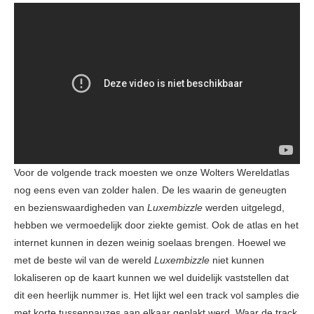
Voor de volgende track moesten we onze Wolters Wereldatlas
nog eens even van zolder halen. De les waarin de geneugten
en bezienswaardigheden van
Luxembizzle
werden uitgelegd,
hebben we vermoedelijk door ziekte gemist. Ook de atlas en het
internet kunnen in dezen weinig soelaas brengen. Hoewel we
met de beste wil van de wereld
Luxembizzle
niet kunnen
lokaliseren op de kaart kunnen we wel duidelijk vaststellen dat
dit een heerlijk nummer is. Het lijkt wel een track vol samples die
met korte tussenpauzes aan elkaar geplakt werd. Waar de track