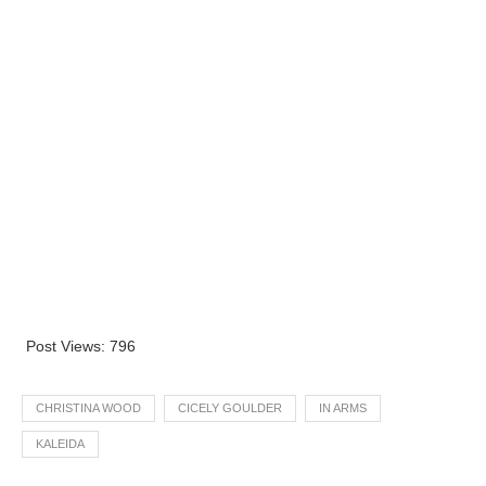
Post Views:
796
CHRISTINA WOOD
CICELY GOULDER
IN ARMS
KALEIDA