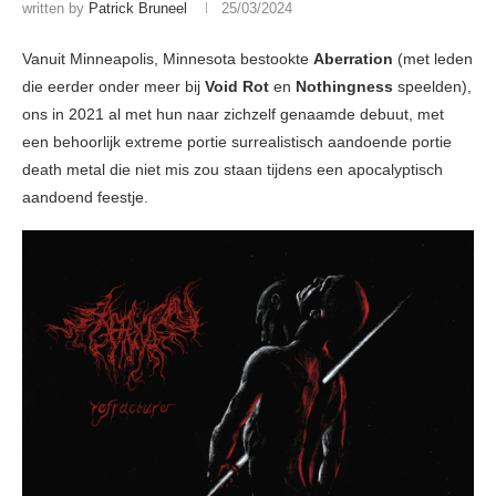
written by
Patrick Bruneel
25/03/2024
Vanuit Minneapolis, Minnesota bestookte
Aberration
(met leden
die eerder onder meer bij
Void Rot
en
Nothingness
speelden),
ons in 2021 al met hun naar zichzelf genaamde debuut, met
een behoorlijk extreme portie surrealistisch aandoende portie
death metal die niet mis zou staan tijdens een apocalyptisch
aandoend feestje.