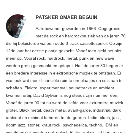
PATSKER OMAER BEGUIN
Aardbewoner geworden in 1966. Opgegroeid
met de rock en hardrockmuziek van de jaren 70
die hij beluisterde via een oude 8-track cassettespeler. Op zijn
12de jaar het eerste plaatje gekocht. Vanaf toen hield het niet
meer op. Vooral rock, hardrock, metal, punk en new wave
werden gretig gesmaakt en getapet. Half de jaren 80 begon er
een bredere interesse in elektronische muziek te ontstaan. Er
was ook wat meer financiële ruimte om plaatjes en cd’s aan te
schaffen. Elektro, experimenteel, soundtracks en ambient
kwamen erbij. David Sylvian is nog steeds zijn nummer één.
Vanaf de jaren 90 tot nu werd de liefde voor extremere muziek
groter. Black metal, death metal, avant-garde, industrial, dark
ambient en minimal behoren tot de genres. Indie, blues, jazz,
doom jazz, stoner, kraut rock, psychedelica, techno, IDM en
wereldmuziek worden ook gelust. Platenwinkels, cd beurzen en