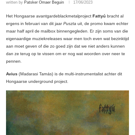
written by
Patsker Omaer Beguin
17/06/2023
Het Hongaarse avantgardeblackmetalproject
Fattyú
bracht al
ergens in februari van dit jaar
Puszta
uit, de promo kwam echter
maar half april de mailbox binnengegleden. Er zijn soms van die
eigenaardige muziekreleases waar men toch even wat bezinktijd
aan moet geven of die zo goed zijn dat we niet anders kunnen
dan ze terug op te vissen om er nog wat woorden over neer te
pennen.
Avius
(Madarasi Tamás) is de multi-instrumentalist achter dit
Hongaarse underground project.