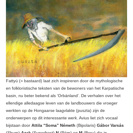
Fattyú (= bastaard) laat zich inspireren door de mythologische
en folkloristische teksten van de bewoners van het Karpatische
basin, nu beter bekend als ’Orbánland’. De verhalen over het
ellendige alledaagse leven van de landbouwers die vroeger
werkten op de Hongaarse laagvlakte (puszta) zijn de
onderwerpen op dit interessante werk. Avius liet zich vocaal
bijstaan door
Attila “Soma” Németh
(Bipolaris)
Gábor Varsás
(Shum)
Azak
(Superfrost)
N
(Rém) en
M
(Boru) die in