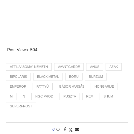
Post Views:
504
ATTILA “SOMA” NÉMETH
AVANTGARDE
AVIUS
AZAK
BIPOLARIS
BLACK METAL
BORU
BURZUM
EMPEROR
FATTYÚ
GÁBOR VARSÁS
HONGARIJE
M
N
NGC PROD
PUSZTA
REM
SHUM
SUPERFROST
0