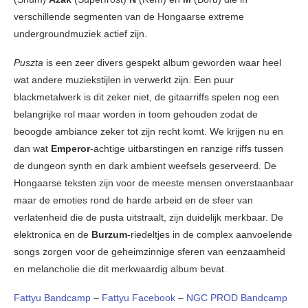
verschillende segmenten van de Hongaarse extreme
undergroundmuziek actief zijn.
Puszta
is een zeer divers gespekt album geworden waar heel
wat andere muziekstijlen in verwerkt zijn. Een puur
blackmetalwerk is dit zeker niet, de gitaarriffs spelen nog een
belangrijke rol maar worden in toom gehouden zodat de
beoogde ambiance zeker tot zijn recht komt. We krijgen nu en
dan wat
Emperor
-achtige uitbarstingen en ranzige riffs tussen
de dungeon synth en dark ambient weefsels geserveerd. De
Hongaarse teksten zijn voor de meeste mensen onverstaanbaar
maar de emoties rond de harde arbeid en de sfeer van
verlatenheid die de pusta uitstraalt, zijn duidelijk merkbaar. De
elektronica en de
Burzum
-riedeltjes in de complex aanvoelende
songs zorgen voor de geheimzinnige sferen van eenzaamheid
en melancholie die dit merkwaardig album bevat.
Fattyu Bandcamp
–
Fattyu Facebook
–
NGC PROD Bandcamp