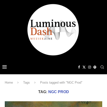
Home
Tags
Posts tagged with "NGC Prod"
TAG:
NGC PROD