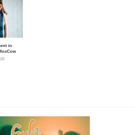
lent in
APOTH – Nelson
LIGHTSPEED speelt
 MosCow
THE SHEILA DIVINE in
05/08/2026
026
04/08/2026