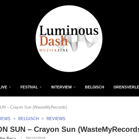
LIVE
FESTIVAL
INTERVIEW
BELGISCH
GRENSVERL
N – Crayon Sun (WasteMyRecords).
VIEWS
BELGISCH
REVIEWS
N SUN – Crayon Sun (WasteMyRecords
dier Becu
28/10/2018