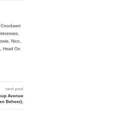
n Cnockaert
nteresses,
owie, Nico,
A, Head On
next post
kup Avenue
en Beheer).