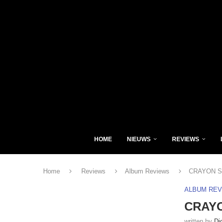
HOME
NIEUWS
REVIEWS
Home
Reviews
Album Reviews
CRAYON SU
ALBUM RE
CRAYO
written by
Di