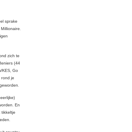
el sprake
illionaire.
igen
ond zich te
Reniers (44
(DVKES, Go
 rond je
k geworden.
eerlijke)
 worden. En
ikkeltje
ieden.