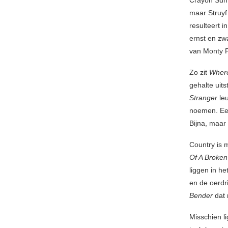
Crayon Sun 
maar Struyf 
resulteert i
ernst en zw
van Monty P
Zo zit
Where
gehalte uits
Stranger
leu
noemen. Een
Bijna, maar
Country is m
Of A Broke
liggen in he
en de oerdr
Bender
dat 
Misschien l