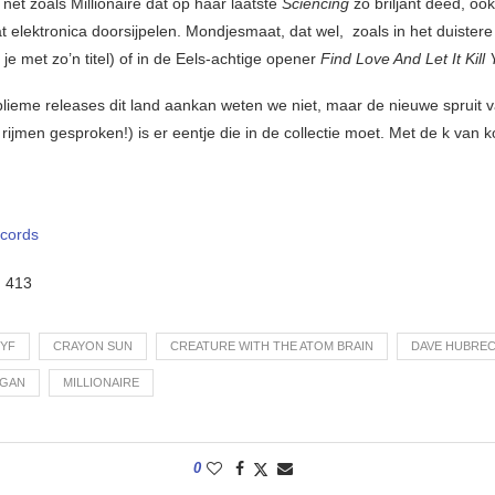
 net zoals Millionaire dat op haar laatste
Sciencing
zo briljant deed, ook
t elektronica doorsijpelen. Mondjesmaat, dat wel, zoals in het duister
 je met zo’n titel) of in de Eels-achtige opener
Find Love And Let It Kill
lieme releases dit land aankan weten we niet, maar de nieuwe spruit 
 rijmen gesproken!) is er eentje die in de collectie moet. Met de k van k
cords
:
413
YF
CRAYON SUN
CREATURE WITH THE ATOM BRAIN
DAVE HUBRE
EGAN
MILLIONAIRE
0