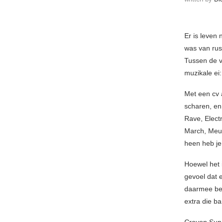
Er is leven
was van rus
Tussen de v
muzikale ei
Met een cv a
scharen, en
Rave, Elect
March, Meur
heen heb je
Hoewel het i
gevoel dat 
daarmee bed
extra die ba