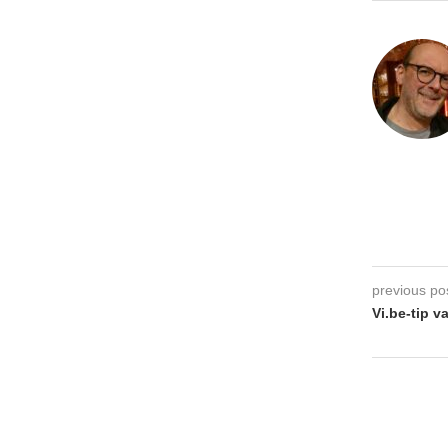
previous po
Vi.be-tip 