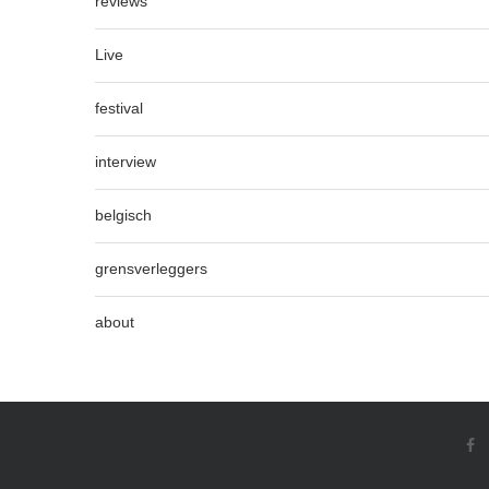
reviews
Live
festival
interview
belgisch
grensverleggers
about