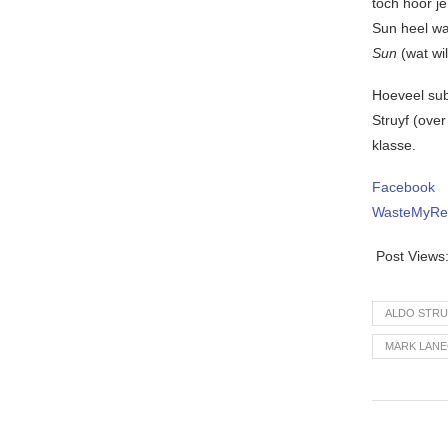
toch hoor je
Sun heel wa
Sun
(wat wil
Hoeveel sub
Struyf (over
klasse.
Facebook
WasteMyRe
Post Views
ALDO STRU
MARK LAN