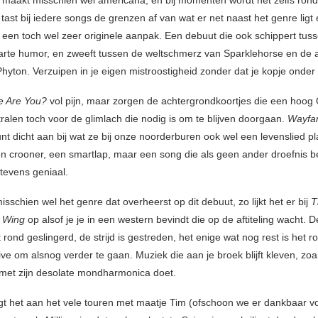
maakt misschien wel americana, en bij momenten wordt het zelfs rondu
tast bij iedere songs de grenzen af van wat er net naast het genre ligt 
n een toch wel zeer originele aanpak. Een debuut die ook schippert tuss
arte humor, en zweeft tussen de weltschmerz van Sparklehorse en de a
hyton. Verzuipen in je eigen mistroostigheid zonder dat je kopje onder 
 Are You?
vol pijn, maar zorgen de achtergrondkoortjes die een hoog
tralen toch voor de glimlach die nodig is om te blijven doorgaan.
Wayfar
nt dicht aan bij wat ze bij onze noorderburen ook wel een levenslied pl
 crooner, een smartlap, maar een song die als geen ander droefnis b
 tevens geniaal.
isschien wel het genre dat overheerst op dit debuut, zo lijkt het er bij
T
n Wing
op alsof je je in een western bevindt die op de aftiteling wacht. 
t rond geslingerd, de strijd is gestreden, het enige wat nog rest is het 
ive om alsnog verder te gaan. Muziek die aan je broek blijft kleven, zo
met zijn desolate mondharmonica doet.
igt het aan het vele touren met maatje Tim (ofschoon we er dankbaar voo