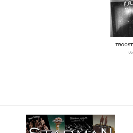
TROOST 
06