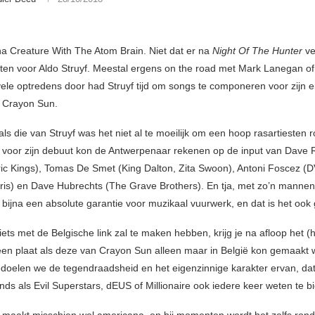
 na Creature With The Atom Brain. Niet dat er na
Night Of The Hunter
ve
ten voor Aldo Struyf. Meestal ergens on the road met Mark Lanegan of M
ele optredens door had Struyf tijd om songs te componeren voor zijn e
: Crayon Sun.
ls die van Struyf was het niet al te moeilijk om een hoop rasartiesten r
 voor zijn debuut kon de Antwerpenaar rekenen op de input van Dave 
ric Kings), Tomas De Smet (King Dalton, Zita Swoon), Antoni Foscez 
is) en Dave Hubrechts (The Grave Brothers). En tja, met zo’n mannen
 bijna een absolute garantie voor muzikaal vuurwerk, en dat is het oo
ets met de Belgische link zal te maken hebben, krijg je na afloop het (h
een plaat als deze van Crayon Sun alleen maar in België kon gemaakt
oelen we de tegendraadsheid en het eigenzinnige karakter ervan, dat t
nds als Evil Superstars, dEUS of Millionaire ook iedere keer weten te b