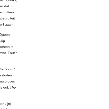
it country,
en dat
en bittere
bsurditeit
wil gaan.
 Queen-
ing
achten te
evat. Fout?
he Sound
De doden
rouwproces
als ook
The
r zijn),