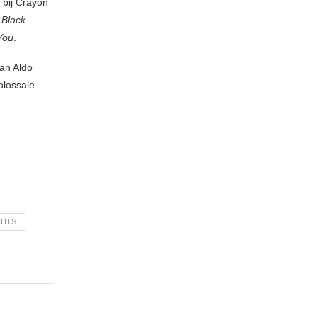
 bij Crayon
e
Black
 You
.
van Aldo
olossale
CHTS