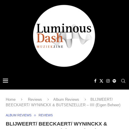
Home
Reviews
Album Reviews
BLIJWEERT/
BEECKAERT/ WYNINCKX & BUTSENZELLER – IIII (Eigen Beheer)
ALBUM REVIEWS
REVIEWS
BLIJWEERT/ BEECKAERT/ WYNINCKX &