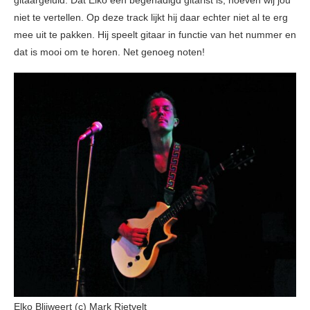
gitaargeluid. Dat Elko een begenadigd gitarist is, hoeven wij jou
niet te vertellen. Op deze track lijkt hij daar echter niet al te erg
mee uit te pakken. Hij speelt gitaar in functie van het nummer en
dat is mooi om te horen. Net genoeg noten!
Elko Blijweert (c) Mark Rietvelt