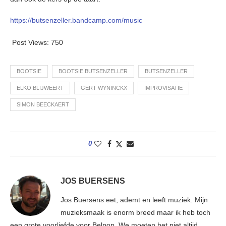
https://butsenzeller.bandcamp.com/music
Post Views:
750
BOOTSIE
BOOTSIE BUTSENZELLER
BUTSENZELLER
ELKO BLIJWEERT
GERT WYNINCKX
IMPROVISATIE
SIMON BEECKAERT
0
JOS BUERSENS
Jos Buersens eet, ademt en leeft muziek. Mijn
muzieksmaak is enorm breed maar ik heb toch
een grote voorliefde voor Belpop. We moeten het niet altijd