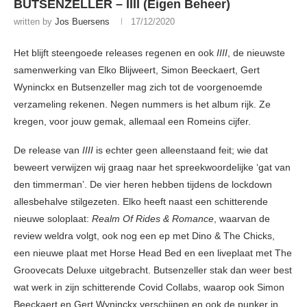
BUTSENZELLER – IIII (Eigen Beheer)
written by
Jos Buersens
17/12/2020
Het blijft steengoede releases regenen en ook
IIII
, de nieuwste
samenwerking van Elko Blijweert, Simon Beeckaert, Gert
Wyninckx en Butsenzeller mag zich tot de voorgenoemde
verzameling rekenen. Negen nummers is het album rijk. Ze
kregen, voor jouw gemak, allemaal een Romeins cijfer.
De release van
IIII
is echter geen alleenstaand feit; wie dat
beweert verwijzen wij graag naar het spreekwoordelijke ‘gat van
den timmerman’. De vier heren hebben tijdens de lockdown
allesbehalve stilgezeten. Elko heeft naast een schitterende
nieuwe soloplaat:
Realm Of Rides & Romance
, waarvan de
review weldra volgt, ook nog een ep met Dino & The Chicks,
een nieuwe plaat met Horse Head Bed en een liveplaat met The
Groovecats Deluxe uitgebracht. Butsenzeller stak dan weer best
wat werk in zijn schitterende Covid Collabs, waarop ook Simon
Beeckaert en Gert Wyninckx verschijnen en ook de punker in