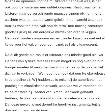
tijdens de opnames voor de muzikanten het geval was, is het
ook voor de luisteraar een ontdekkingsreis. Rustig wachten en
luisteren naar de verschillende nuances binnen elk nummer en
wachten waar je naartoe wordt geleid. In een wereld waar ook
muziek vaak ten prooi valt aan de term “fast-moving consumer
goods” zijn wij blij om dergelijke muziek ten oren te krijgen.
Gemaakt zonder compromissen en zonder kapsones met enkel
liefde voor het vak en voor de muziek zelf als uitgangspunt.
Na al dit goede nieuws is er uiteraard ook minder goed nieuws.
De fans van fysieke releases zullen mogelijks nog even op hun
honger moeten blijven zitten want momenteel is de plaat enkel
digitaal te verkrijgen. We hopen dan ook dat een fysieke release
in de pipeline zit. Wij hadden zelfs enkel bij de aanblik van het
prachtige minimalistische artwork, waarvan we vermoeden dat
ze de mosterd bij
Troebel
van Simon Beeckaert gehaald
hebben, de plaat aangekocht zonder te weten wat erop staat.
Dat deze gevuld is met dergelijke heerlijke instrumentaliteit is
dan ook de kers op de taart.