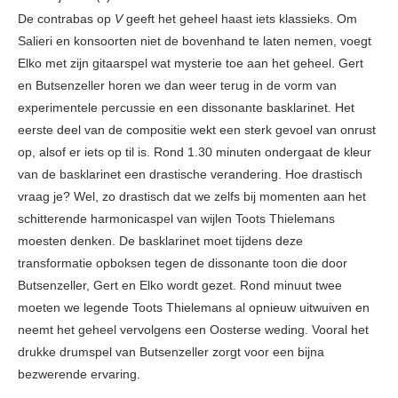
De contrabas op
V
geeft het geheel haast iets klassieks. Om
Salieri en konsoorten niet de bovenhand te laten nemen, voegt
Elko met zijn gitaarspel wat mysterie toe aan het geheel. Gert
en Butsenzeller horen we dan weer terug in de vorm van
experimentele percussie en een dissonante basklarinet. Het
eerste deel van de compositie wekt een sterk gevoel van onrust
op, alsof er iets op til is. Rond 1.30 minuten ondergaat de kleur
van de basklarinet een drastische verandering. Hoe drastisch
vraag je? Wel, zo drastisch dat we zelfs bij momenten aan het
schitterende harmonicaspel van wijlen Toots Thielemans
moesten denken. De basklarinet moet tijdens deze
transformatie opboksen tegen de dissonante toon die door
Butsenzeller, Gert en Elko wordt gezet. Rond minuut twee
moeten we legende Toots Thielemans al opnieuw uitwuiven en
neemt het geheel vervolgens een Oosterse weding. Vooral het
drukke drumspel van Butsenzeller zorgt voor een bijna
bezwerende ervaring.