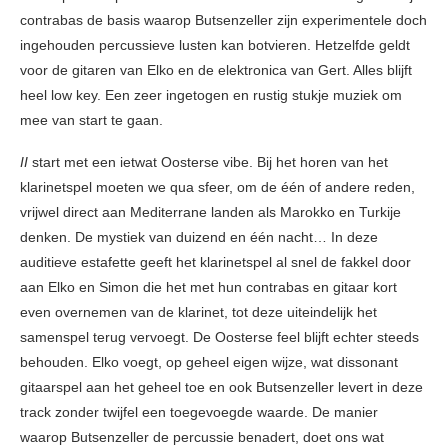
contrabas de basis waarop Butsenzeller zijn experimentele doch
ingehouden percussieve lusten kan botvieren. Hetzelfde geldt
voor de gitaren van Elko en de elektronica van Gert. Alles blijft
heel low key. Een zeer ingetogen en rustig stukje muziek om
mee van start te gaan.
II
start met een ietwat Oosterse vibe. Bij het horen van het
klarinetspel moeten we qua sfeer, om de één of andere reden,
vrijwel direct aan Mediterrane landen als Marokko en Turkije
denken. De mystiek van duizend en één nacht… In deze
auditieve estafette geeft het klarinetspel al snel de fakkel door
aan Elko en Simon die het met hun contrabas en gitaar kort
even overnemen van de klarinet, tot deze uiteindelijk het
samenspel terug vervoegt. De Oosterse feel blijft echter steeds
behouden. Elko voegt, op geheel eigen wijze, wat dissonant
gitaarspel aan het geheel toe en ook Butsenzeller levert in deze
track zonder twijfel een toegevoegde waarde. De manier
waarop Butsenzeller de percussie benadert, doet ons wat