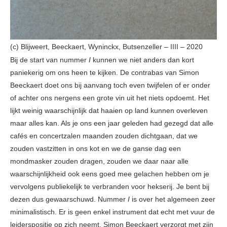
(c) Blijweert, Beeckaert, Wyninckx, Butsenzeller – IIII – 2020
Bij de start van nummer
I
kunnen we niet anders dan kort
paniekerig om ons heen te kijken. De contrabas van Simon
Beeckaert doet ons bij aanvang toch even twijfelen of er onder
of achter ons nergens een grote vin uit het niets opdoemt. Het
lijkt weinig waarschijnlijk dat haaien op land kunnen overleven
maar alles kan. Als je ons een jaar geleden had gezegd dat alle
cafés en concertzalen maanden zouden dichtgaan, dat we
zouden vastzitten in ons kot en we de ganse dag een
mondmasker zouden dragen, zouden we daar naar alle
waarschijnlijkheid ook eens goed mee gelachen hebben om je
vervolgens publiekelijk te verbranden voor hekserij. Je bent bij
dezen dus gewaarschuwd. Nummer
I
is over het algemeen zeer
minimalistisch. Er is geen enkel instrument dat echt met vuur de
leiderspositie op zich neemt. Simon Beeckaert verzorgt met zijn