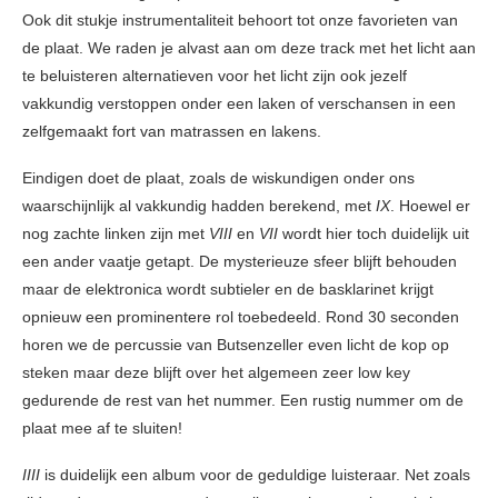
Ook dit stukje instrumentaliteit behoort tot onze favorieten van
de plaat. We raden je alvast aan om deze track met het licht aan
te beluisteren alternatieven voor het licht zijn ook jezelf
vakkundig verstoppen onder een laken of verschansen in een
zelfgemaakt fort van matrassen en lakens.
Eindigen doet de plaat, zoals de wiskundigen onder ons
waarschijnlijk al vakkundig hadden berekend, met
IX
. Hoewel er
nog zachte linken zijn met
VIII
en
VII
wordt hier toch duidelijk uit
een ander vaatje getapt. De mysterieuze sfeer blijft behouden
maar de elektronica wordt subtieler en de basklarinet krijgt
opnieuw een prominentere rol toebedeeld. Rond 30 seconden
horen we de percussie van Butsenzeller even licht de kop op
steken maar deze blijft over het algemeen zeer low key
gedurende de rest van het nummer. Een rustig nummer om de
plaat mee af te sluiten!
IIII
is duidelijk een album voor de geduldige luisteraar. Net zoals