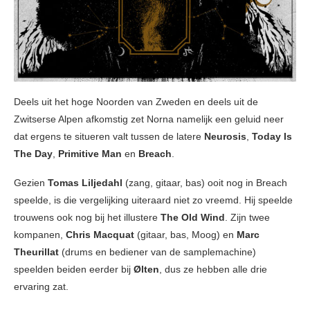
Deels uit het hoge Noorden van Zweden en deels uit de
Zwitserse Alpen afkomstig zet Norna namelijk een geluid neer
dat ergens te situeren valt tussen de latere
Neurosis
,
Today Is
The Day
,
Primitive Man
en
Breach
.
Gezien
Tomas Liljedahl
(zang, gitaar, bas) ooit nog in Breach
speelde, is die vergelijking uiteraard niet zo vreemd. Hij speelde
trouwens ook nog bij het illustere
The Old Wind
. Zijn twee
kompanen,
Chris Macquat
(gitaar, bas, Moog) en
Marc
Theurillat
(drums en bediener van de samplemachine)
speelden beiden eerder bij
Ølten
, dus ze hebben alle drie
ervaring zat.