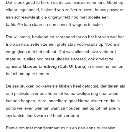
Dat is ook goed te horen op de zes nieuwe nummers. Goed op
elkaar ingespeeld, blakend van zelfvertrouwen, heavy power en
een schreeuwlelijk die ongetwijfeld nog met moeite een
babbelke
kan slaan na een concert wegens te schor.
Rauw, intens, beukend en schrapend tot op het bot van wat het
trio aan kan, zetten ze een grote stap voorwaarts op
Norna
in
vergelijking met het debuut. Dat was allesbehalve verkeerd
maar nu is alles nog meer uitgebalanceerd, ook omdat ze
opnieuw
Marcus Lindberg
(
Cult Of Luna
) in dienst namen om
het album op te nemen.
De zes stukken pokkeherrie klinken heel gefocust, denderen als
een pletwals over ons heen tot we nauwelijks nog naar adem
kunnen happen. Hard, snoeihard gaat Norna tekeer en dat is
soms wel even wennen want ze houden niet op tot het album
zijn laatste loodzware riff heeft verteerd.
Eentje om met mondjesmaat zo nu en dan eens te draaien,