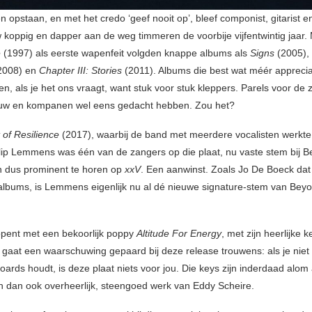
n opstaan, en met het credo ‘geef nooit op’, bleef componist, gitarist 
 koppig en dapper aan de weg timmeren de voorbije vijfentwintig jaar.
e
(1997) als eerste wapenfeit volgden knappe albums als
Signs
(2005),
2008) en
Chapter III: Stories
(2011). Albums die best wat méér appreci
n, als je het ons vraagt, want stuk voor stuk kleppers. Parels voor de 
uw en kompanen wel eens gedacht hebben. Zou het?
 of Resilience
(2017), waarbij de band met meerdere vocalisten werkte,
ilip Lemmens was één van de zangers op die plaat, nu vaste stem bij 
n dus prominent te horen op
xxV
. Een aanwinst. Zoals Jo De Boeck dat
 albums, is Lemmens eigenlijk nu al dé nieuwe signature-stem van Bey
pent met een bekoorlijk poppy
Altitude For Energy
, met zijn heerlijke 
r gaat een waarschuwing gepaard bij deze release trouwens: als je niet
oards houdt, is deze plaat niets voor jou. Die keys zijn inderdaad alom
n dan ook overheerlijk, steengoed werk van Eddy Scheire.