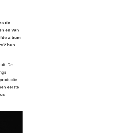
ns de
en en van
jfde album
xxV
hun
uit. De
ongs
productie
 een eerste
ezo