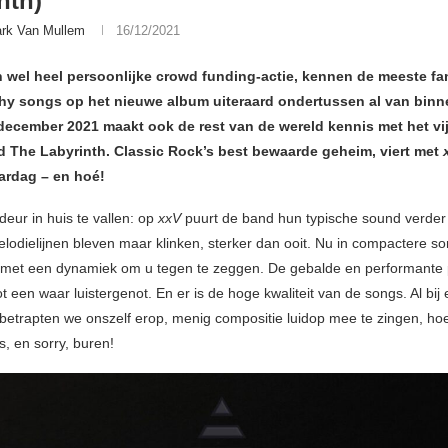
nth)
rk Van Mullem
16/12/2021
n wel heel persoonlijke crowd funding-actie, kennen de meeste fa
chy songs op het nieuwe album uiteraard ondertussen al van binn
 december 2021 maakt ook de rest van de wereld kennis met het vi
 The Labyrinth. Classic Rock’s best bewaarde geheim, viert met
aardag – en hoé!
eur in huis te vallen: op
xxV
puurt de band hun typische sound verder 
lodielijnen bleven maar klinken, sterker dan ooit. Nu in compactere s
met een dynamiek om u tegen te zeggen. De gebalde en performante 
t een waar luistergenot. En er is de hoge kwaliteit van de songs. Al bij
t betrapten we onszelf erop, menig compositie luidop mee te zingen, ho
, en sorry, buren!