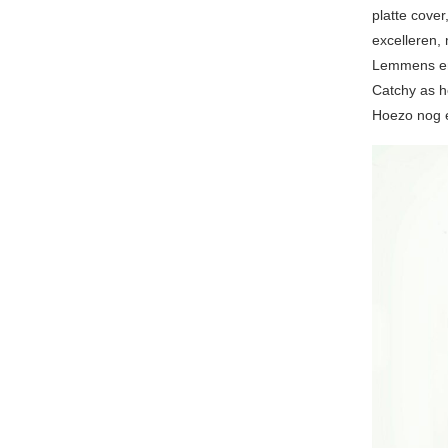
platte cove
excelleren,
Lemmens en 
Catchy as h
Hoezo nog e