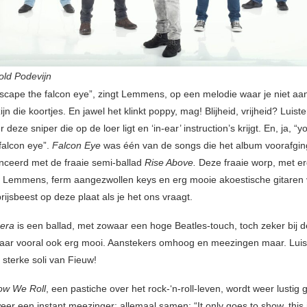
old Podevijn
escape the falcon eye”, zingt Lemmens, op een melodie waar je niet aa
zijn die koortjes. En jawel het klinkt poppy, mag! Blijheid, vrijheid? Luis
 deze sniper die op de loer ligt en ‘in-ear’ instruction’s krijgt. En, ja, “y
falcon eye”.
Falcon Eye
was één van de songs die het album voorafgin
ceerd met de fraaie semi-ballad
Rise Above.
Deze fraaie worp, met er
 Lemmens, ferm aangezwollen keys en erg mooie akoestische gitaren 
rijsbeest op deze plaat als je het ons vraagt.
mera
is een ballad, met zowaar een hoge Beatles-touch, toch zeker bij de
aar vooral ook erg mooi. Aanstekers omhoog en meezingen maar. Luis
 sterke soli van Fieuw!
How We Roll
, een pastiche over het rock-‘n-roll-leven, wordt weer lustig 
weer een instant meezinger: allemaal samen: “It only goes to show, this