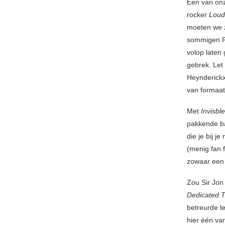
Een van onze
rocker
Loud
moeten we 
sommigen F
volop laten 
gebrek. Let
Heynderickx
van formaat
Met
Invisbl
pakkende ba
die je bij j
(menig fan 
zowaar een 
Zou Sir Jon
Dedicated T
betreurde l
hier één va