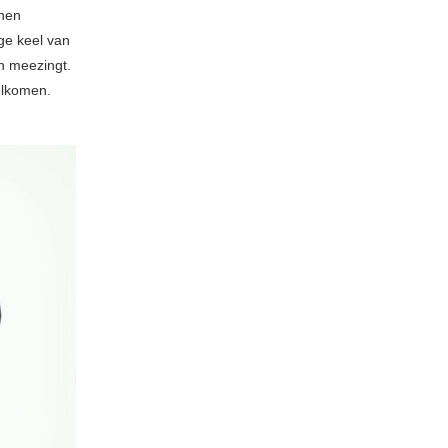
nnen
ge keel van
en meezingt.
elkomen.