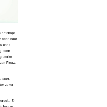
n ontsnapt,
ter eens naar
ou can’t
g, toen
g sterke
van Fieuw,
 start.
ter zeker
gerockt. En
 is how we