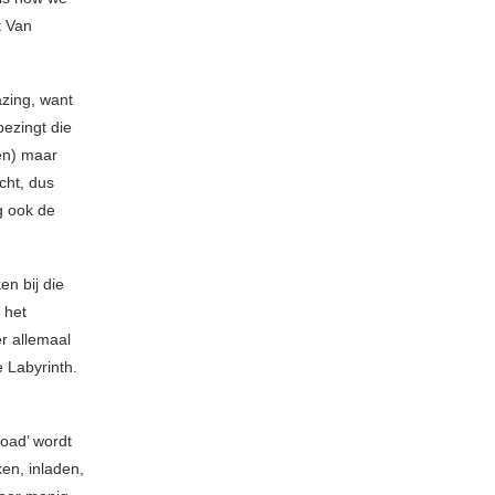
t Van
zing, want
bezingt die
den) maar
cht, dus
g ook de
en bij die
 het
er allemaal
e Labyrinth.
road’ wordt
en, inladen,