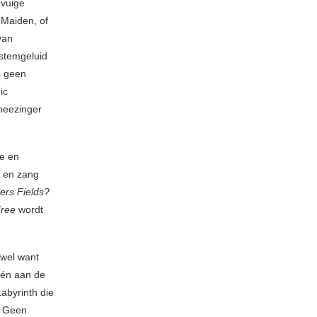
 vuige
 Maiden, of
van
stemgeluid
ys geen
ic
 meezinger
e en
n en zang
ers Fields?
Free
wordt
 wel want
 én aan de
abyrinth die
. Geen