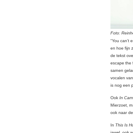
Foto: Reinh
“You can’t 
en hoe fijn 
de tekst over
escape the 
samen gelan
vocalen van
is nog een p
Ook
In Ca
Mierzoet, m
ook naar de
In
This Is 
jawel, ook 