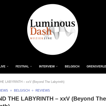
LIVE
FESTIVAL
INTERVIEW
BELGISCH
GRENSVERL
E LABYRINTH – xxV (Beyond The Labyrinth)
VIEWS
BELGISCH
REVIEWS
D THE LABYRINTH – xxV (Beyond The