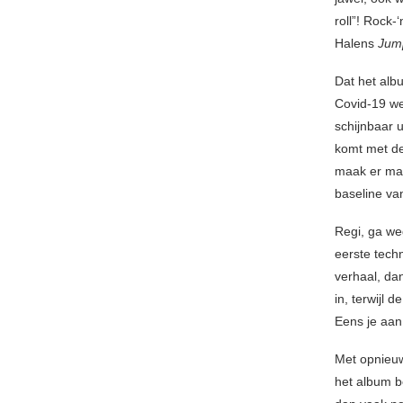
roll”! Rock-
Halens
Jum
Dat het alb
Covid-19 we
schijnbaar 
komt met de 
maak er maa
baseline va
Regi, ga we
eerste tech
verhaal, dan
in, terwijl 
Eens je aan
Met opnieuw
het album b