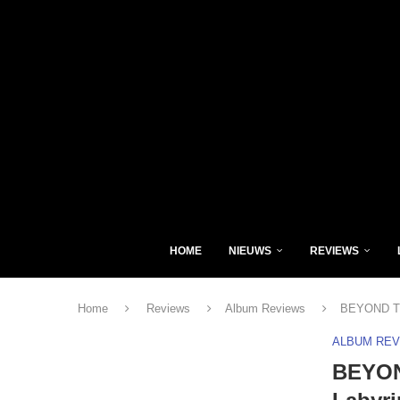
HOME
NIEUWS
REVIEWS
Home
Reviews
Album Reviews
BEYOND TH
ALBUM RE
BEYON