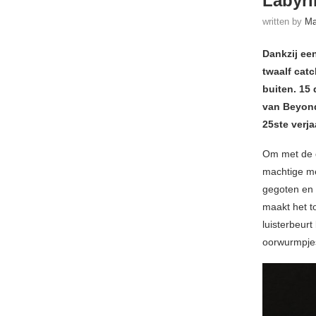
Labyri
written by
Ma
Dankzij ee
twaalf cat
buiten. 15
van Beyond
25ste verj
Om met de d
machtige me
gegoten en 
maakt het to
luisterbeur
oorwurmpjes