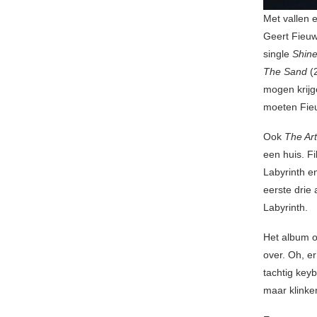
Met vallen e
Geert Fieuw
single
Shin
The Sand
(
mogen krijge
moeten Fie
Ook
The Art
een huis. F
Labyrinth e
eerste drie
Labyrinth.
Het album o
over. Oh, e
tachtig keyb
maar klinke