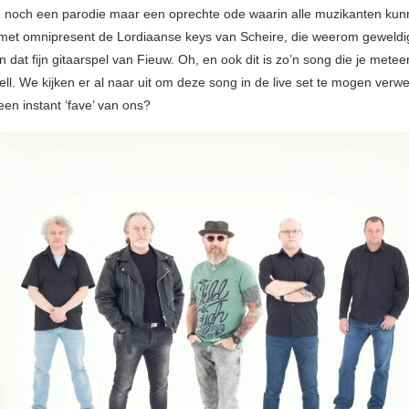
r, noch een parodie maar een oprechte ode waarin alle muzikanten ku
 met omnipresent de Lordiaanse keys van Scheire, die weerom geweldi
dat fijn gitaarspel van Fieuw. Oh, en ook dit is zo’n song die je mete
ell. We kijken er al naar uit om deze song in de live set te mogen verw
en instant ‘fave’ van ons?