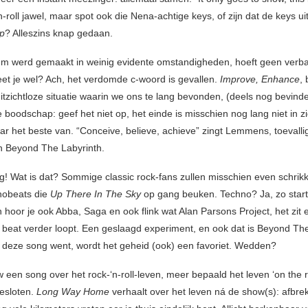
‘n-roll jawel, maar spot ook die Nena-achtige keys, of zijn dat de keys ui
p
? Alleszins knap gedaan.
um werd gemaakt in weinig evidente omstandigheden, hoeft geen verba
et je wel? Ach, het verdomde c-woord is gevallen.
Improve, Enhance
, 
uitzichtloze situatie waarin we ons te lang bevonden, (deels nog bevin
boodschap: geef het niet op, het einde is misschien nog lang niet in zi
r het beste van. “Conceive, believe, achieve” zingt Lemmens, toevalli
n Beyond The Labyrinth.
g! Wat is dat? Sommige classic rock-fans zullen misschien even schrikk
nobeats die
Up There In The Sky
op gang beuken. Techno? Ja, zo start
 hoor je ook Abba, Saga en ook flink wat Alan Parsons Project, het zit 
de beat verder loopt. Een geslaagd experiment, en ook dat is Beyond Th
 deze song went, wordt het geheid (ook) een favoriet. Wedden?
 een song over het rock-‘n-roll-leven, meer bepaald het leven ‘on the 
esloten.
Long Way Home
verhaalt over het leven ná de show(s): afbrek