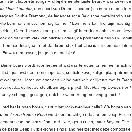
 instant favoriete songs – al bij die eerste luisterbeurt – was zeker de
er Than Thunder
, een soort van Dream Theater (die intro!) meets Iron
zeggen Double Diamond, de legendarische Belgische metalband waar
ilip Lemmens misschien nog kennen? Lemmens kan hier zijn machtig 
gelden, Geert Fieuws gitaar giert en ‘zingt’ heerlijk en ook hier aan ke
 ook op dat drumwerk van Michel Lodder, de pompende bas van Domin
. Een heerlijke gaan-met-dat-krom-stuk-fruit-classic, en een absolute
. En wat een power, jongens en meisjes!
e Battle Scars
wordt voor het eerst wat gas teruggenomen; een machtig
llad, gestuwd door een diepe bas, subtiele keys, zalige gitaarpatrone
e nekvel grijpt. Horen we daar een kleine muzikale gelijkenis met
In Fland
favoriet dat op het eerste album
Signs
prijkt). Met
Nothing Comes For 
funky richting ingeslagen, ook hier weer: hoog meezing-gehalte!
 Lord het kunnen horen, vanuit het rock-‘n-roll-valhalla? We hopen van
o Sir J./ Rush Rush Rush
werd een prachtige ode aan én Deep Purple
egendarische toetsenist Jon Lord. Nee, geen cover, maar Beyond The L
n de beste Deep Purple-songs sinds lang neerzet met deze compositie