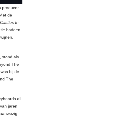
en producer
 Met de
Castles In
atie hadden
zwijnen,
 stond als
Beyond The
 was bij de
ond The
keyboards all
 van jaren
 aanwezig,