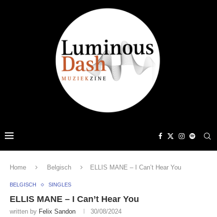
Home
Belgisch
ELLIS MANE – I Can’t Hear You
BELGISCH
SINGLES
ELLIS MANE – I Can’t Hear You
written by
Felix Sandon
30/08/2024