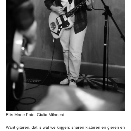
Ellis Mane Foto: Giulia Milanesi
Want gitaren, dat is wat we krijgen: snaren klateren en gieren en