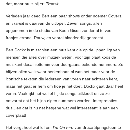
dat, maar nu is hij er:
Transit
.
Verleden jaar deed Bert een paar shows onder noemer Covers,
en
Transit
is daarvan de uitloper. Zeven songs, allen
opgenomen in de studio van Koen Gisen zonder al te veel
franjes errond. Rauw, en vooral bloedeerlijk gebracht.
Bert Dockx is misschien een muzikant die op de lippen ligt van
mensen die alles over muziek weten, voor zijn plaat koos de
muzikant desalniettemin voor doorgaans bekende nummers. Ze
blijven allen weliswaar herkenbaar, al was het maar voor de
iconische teksten die iedereen van voren naar achteren kent,
maar het gaat er hem om hoe je het doet. Dockx gaat daar heel
ver in. Vaak lijkt het wel of hij de songs uitkleedt en ze zo
omvormt dat het bijna eigen nummers worden. Interpretaties
dus…en dat is nu net hetgene wat wel interessant is aan een
coverplaat!
Het vergt heel wat lef om
I’m On Fire
van Bruce Springsteen te