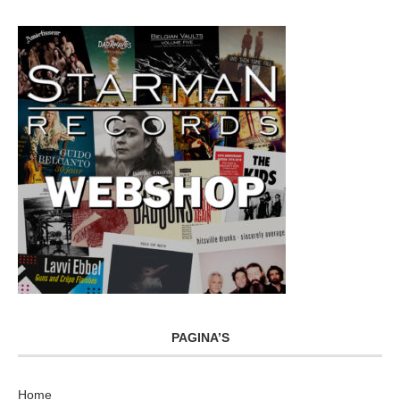
PAGINA’S
Home