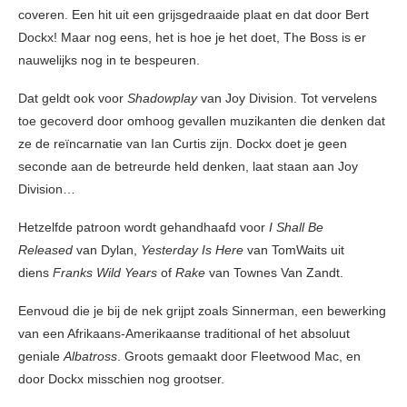
coveren. Een hit uit een grijsgedraaide plaat en dat door Bert
Dockx! Maar nog eens, het is hoe je het doet, The Boss is er
nauwelijks nog in te bespeuren.
Dat geldt ook voor
Shadowplay
van Joy Division. Tot vervelens
toe gecoverd door omhoog gevallen muzikanten die denken dat
ze de reïncarnatie van Ian Curtis zijn. Dockx doet je geen
seconde aan de betreurde held denken, laat staan aan Joy
Division…
Hetzelfde patroon wordt gehandhaafd voor
I Shall Be
Released
van Dylan,
Yesterday Is Here
van TomWaits uit
diens
Franks Wild Years
of
Rake
van Townes Van Zandt.
Eenvoud die je bij de nek grijpt zoals Sinnerman, een bewerking
van een Afrikaans-Amerikaanse traditional of het absoluut
geniale
Albatross
. Groots gemaakt door Fleetwood Mac, en
door Dockx misschien nog grootser.