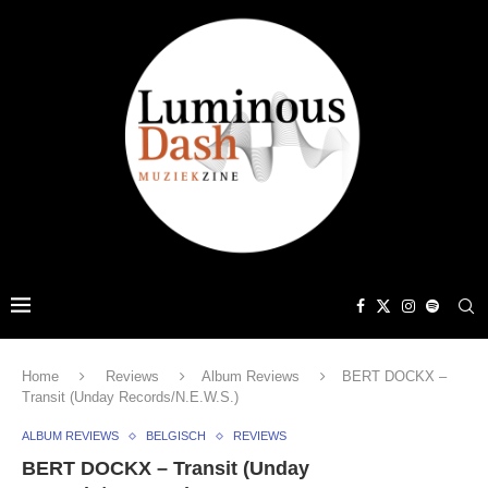
Home
Reviews
Album Reviews
BERT DOCKX –
Transit (Unday Records/N.E.W.S.)
ALBUM REVIEWS
BELGISCH
REVIEWS
BERT DOCKX – Transit (Unday