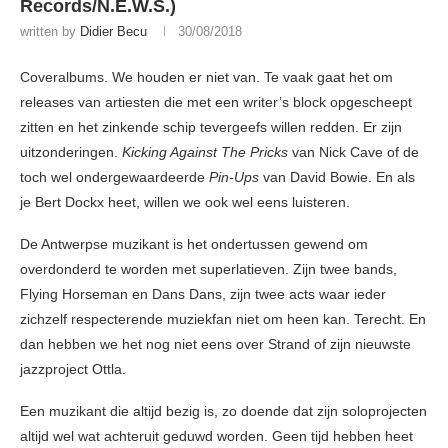
Records/N.E.W.S.)
written by
Didier Becu
30/08/2018
Coveralbums. We houden er niet van. Te vaak gaat het om
releases van artiesten die met een writer’s block opgescheept
zitten en het zinkende schip tevergeefs willen redden. Er zijn
uitzonderingen.
Kicking Against The Pricks
van Nick Cave of de
toch wel ondergewaardeerde
Pin-Ups
van David Bowie. En als
je Bert Dockx heet, willen we ook wel eens luisteren.
De Antwerpse muzikant is het ondertussen gewend om
overdonderd te worden met superlatieven. Zijn twee bands,
Flying Horseman en Dans Dans, zijn twee acts waar ieder
zichzelf respecterende muziekfan niet om heen kan. Terecht. En
dan hebben we het nog niet eens over Strand of zijn nieuwste
jazzproject Ottla.
Een muzikant die altijd bezig is, zo doende dat zijn soloprojecten
altijd wel wat achteruit geduwd worden. Geen tijd hebben heet