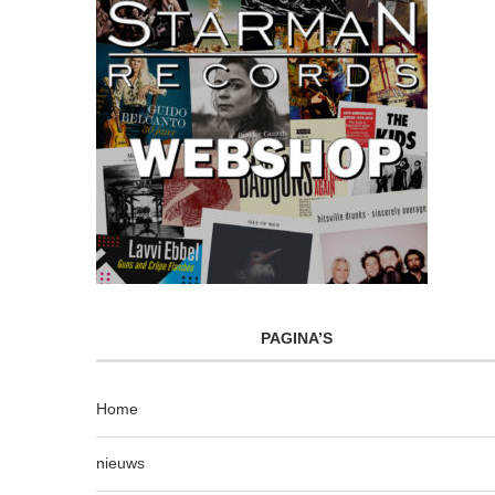
PAGINA’S
Home
nieuws