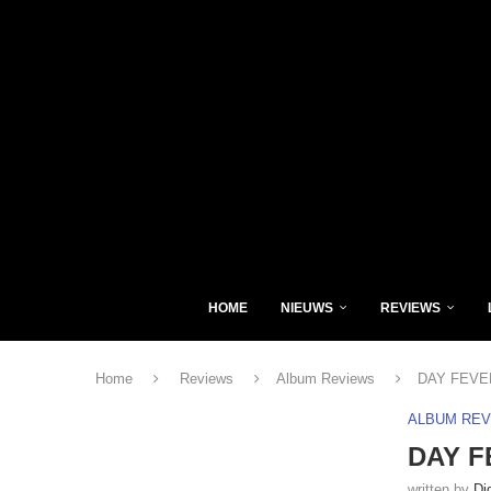
HOME
NIEUWS
REVIEWS
Home
Reviews
Album Reviews
DAY FEVER 
ALBUM RE
DAY FE
written by
Di