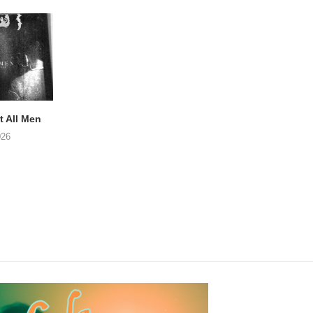
 All Men
NOAH TATE – Boy Gum
Vijf keer talent i
Buurtkroeg Mos
026
06/08/2026
05/08/2026