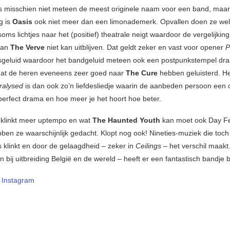
s misschien niet meteen de meest originele naam voor een band, maar 
g is
Oasis
ook niet meer dan een limonademerk. Opvallen doen ze we
oms lichtjes naar het (positief) theatrale neigt waardoor de vergelijkin
van
The Verve
niet kan uitblijven. Dat geldt zeker en vast voor opener
P
geluid waardoor het bandgeluid meteen ook een postpunkstempel dra
s dat de heren eveneens zeer goed naar
The Cure
hebben geluisterd. H
ralysed
is dan ook zo’n liefdesliedje waarin de aanbeden persoon een 
perfect drama en hoe meer je het hoort hoe beter.
s
klinkt meer uptempo en wat
The Haunted Youth
kan moet ook Day F
ben ze waarschijnlijk gedacht. Klopt nog ook! Nineties-muziek die toch
klinkt en door de gelaagdheid – zeker in
Ceilings
– het verschil maakt
 bij uitbreiding België en de wereld – heeft er een fantastisch bandje bi
–
Instagram