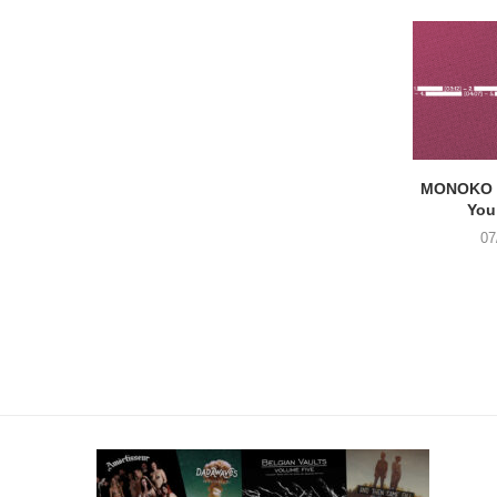
MONOKO –
You
07