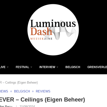
LIVE
FESTIVAL
INTERVIEW
BELGISCH
GRENSVERL
– Ceilings (Eigen Beheer)
VIEWS
BELGISCH
REVIEWS
VER – Ceilings (Eigen Beheer)
dier Becu
21/09/2024