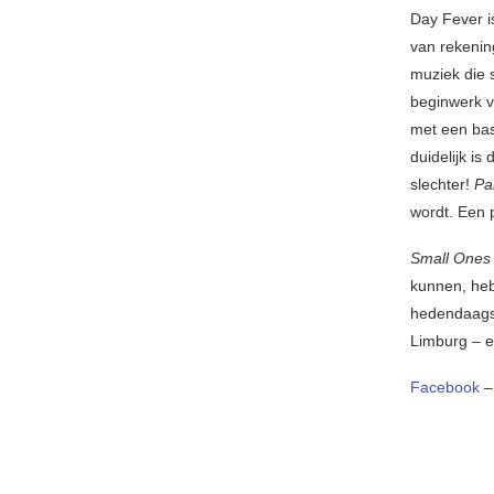
Day Fever i
van rekenin
muziek die s
beginwerk 
met een bas
duidelijk i
slechter!
Pa
wordt. Een 
Small One
kunnen, heb
hedendaags 
Limburg – en
Facebook