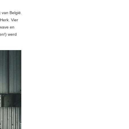
 van België.
 Herk. Vier
 wave en
nen!) werd