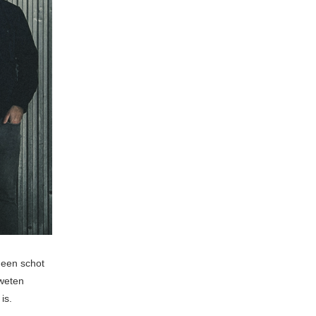
 een schot
weten
is.