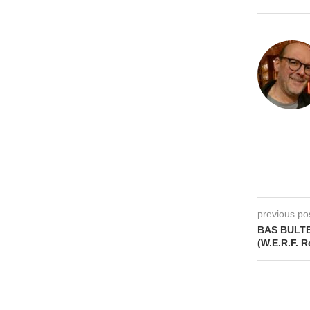
previous po
BAS BULTEE
(W.E.R.F. 