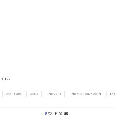
:
1.122
DAY FEVER
OASIS
THE CURE
THE HAUNTED YOUTH
THE
0