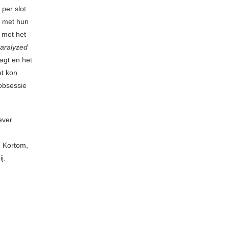
per slot
l met hun
g met het
aralyzed
agt en het
et kon
obsessie
ever
. Kortom,
j.