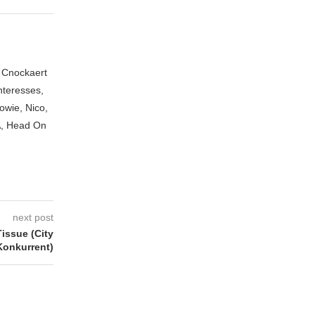
n Cnockaert
nteresses,
owie, Nico,
A, Head On
next post
issue (City
Konkurrent)