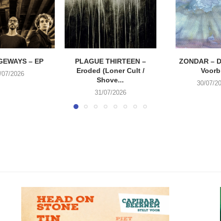
EWAYS – EP
PLAGUE THIRTEEN –
ZONDAR – D
Eroded (Loner Cult /
Voorbi
/07/2026
Shove...
30/07/2
31/07/2026