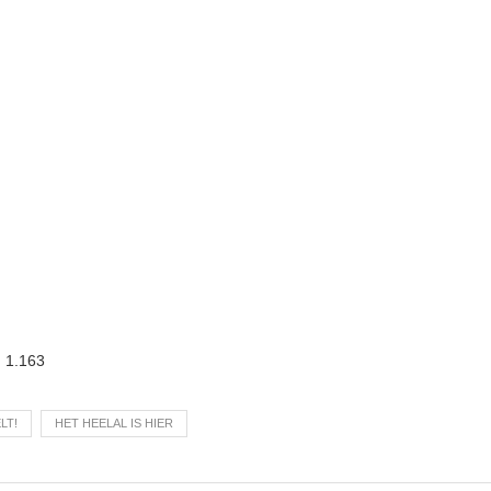
:
1.163
LT!
HET HEELAL IS HIER