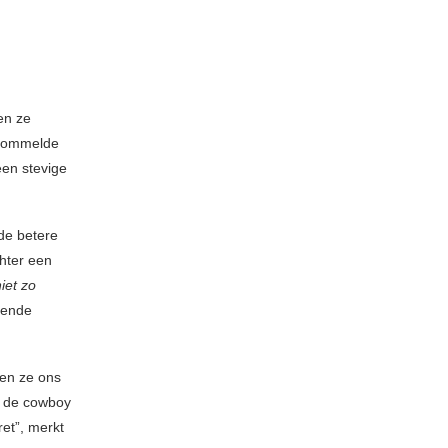
en ze
rommelde
een stevige
de betere
hter een
iet zo
eiende
aten ze ons
, de cowboy
ret”, merkt