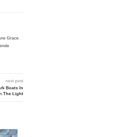
iane Grace.
zende
next post
k Boats In
n The Light