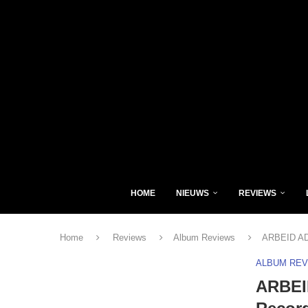
HOME
NIEUWS
REVIEWS
Home
Reviews
Album Reviews
ARBEID ADE
ALBUM RE
ARBEID