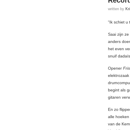
Recor
written by
Kr
“Ik schiet u
Saai zijn z
anders doe
het even v
snuif dadaï
Opener
Fris
elektrozaak 
drumcompu
begint als 
gitaren ver
En zo flippe
alle hoeken
van de Kempe