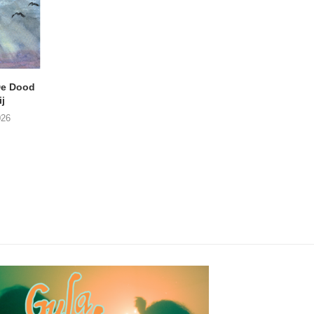
e Dood
DANIEL PEREZ – Why Is
THE SMALL SHIP
j
This Called Heaven?
Moneyfiller (Kowzi 
026
29/07/2026
28/07/2026