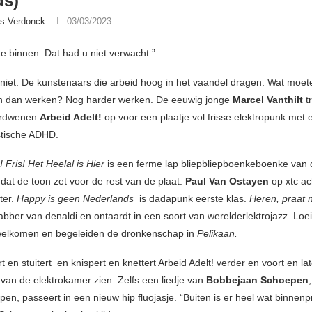
ds)
is Verdonck
03/03/2023
 te binnen. Dat had u niet verwacht.”
e niet. De kunstenaars die arbeid hoog in het vaandel dragen. Wat moet
n dan werken? Nog harder werken. De eeuwig jonge
Marcel Vanthilt
t
erdwenen
Arbeid Adelt!
op voor een plaatje vol frisse elektropunk met 
stische ADHD.
! Fris! Het Heelal is Hier
is een ferme lap bliepbliepboenkeboenke van 
dat de toon zet voor de rest van de plaat.
Paul Van Ostayen
op xtc ac
ter.
Happy is geen Nederlands
is dadapunk eerste klas.
Heren, praat n
gabber van denaldi en ontaardt in een soort van werelderlektrojazz. Lo
welkomen en begeleiden de dronkenschap in
Pelikaan.
rt en stuitert en knispert en knettert Arbeid Adelt! verder en voort en l
 van de elektrokamer zien. Zelfs een liedje van
Bobbejaan Schoepen
n, passeert in een nieuw hip fluojasje. “Buiten is er heel wat binnenp