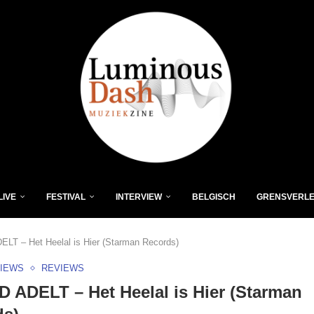
LIVE
FESTIVAL
INTERVIEW
BELGISCH
GRENSVERL
LT – Het Heelal is Hier (Starman Records)
VIEWS
REVIEWS
 ADELT – Het Heelal is Hier (Starman