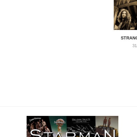
STRANG
31