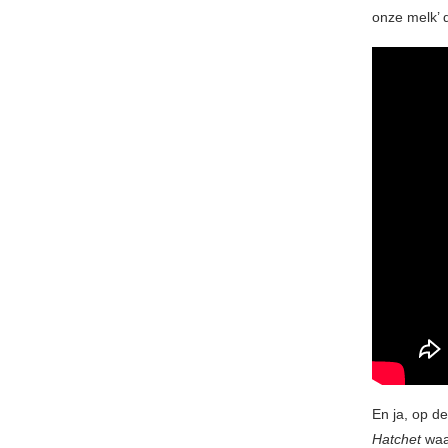
onze melk’ 
En ja, op d
Hatchet
waar