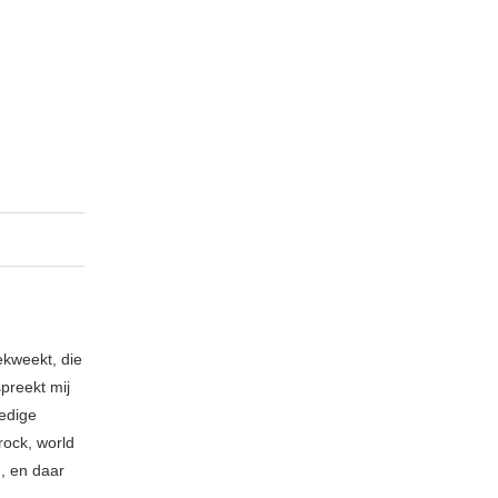
ekweekt, die
spreekt mij
ledige
rock, world
n, en daar