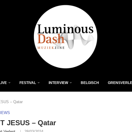
LIVE
FESTIVAL
INTERVIEW
BELGISCH
GRENSVERL
SUS – Qatar
VIEWS
T JESUS – Qatar
rt Verlent
28/03/2024