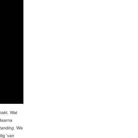
pakt. Wat
 daarna
tanding
. We
dig ‘van