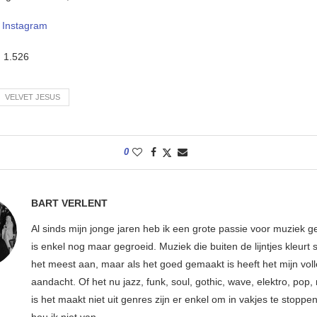
–
Instagram
:
1.526
VELVET JESUS
0
BART VERLENT
Al sinds mijn jonge jaren heb ik een grote passie voor muziek g
is enkel nog maar gegroeid. Muziek die buiten de lijntjes kleurt 
het meest aan, maar als het goed gemaakt is heeft het mijn vol
aandacht. Of het nu jazz, funk, soul, gothic, wave, elektro, pop, 
is het maakt niet uit genres zijn er enkel om in vakjes te stoppe
hou ik niet van.