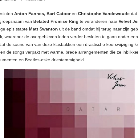
besloten
Anton Fannes, Bart Catoor
en
Christophe Vandewoude
dat 
 groepsnaam van
Belated Promise Ring
te veranderen naar
Velvet J
ige ep’s stapte
Matt Swanton
uit de band omdat hij terug naar zijn ge
rok, waardoor de overgebleven leden verder besloten te gaan onder ee
dat de sound van van deze klasbakken een drastische koerswijziging k
en de songs verpakt met warme, brede arrangementen die ze inblikke
trumenten en Beatles-eske driestemmigheid.