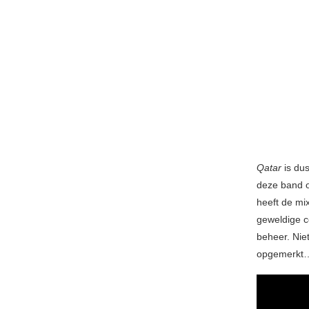
Qatar
is dus
deze band oo
heeft de mi
geweldige c
beheer. Niet
opgemerkt