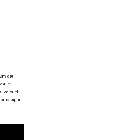
bum dat
Swanton
at ze heel
er in eigen