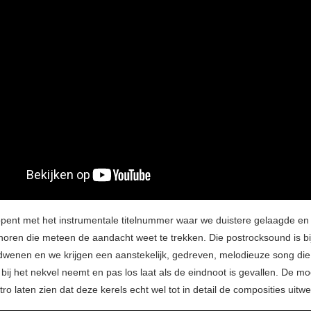
pent met het instrumentale titelnummer waar we duistere gelaagde en 
 horen die meteen de aandacht weet te trekken. Die postrocksound is b
rdwenen en we krijgen een aanstekelijk, gedreven, melodieuze song die
 bij het nekvel neemt en pas los laat als de eindnoot is gevallen. De m
ro laten zien dat deze kerels echt wel tot in detail de composities uitw