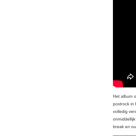
Het album o
postrock in
volledig ve
onmiddellijk
break en out