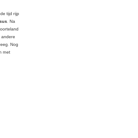
de tijd rijp
esus
. Na
boorteland
n andere
reeg. Nog
n met