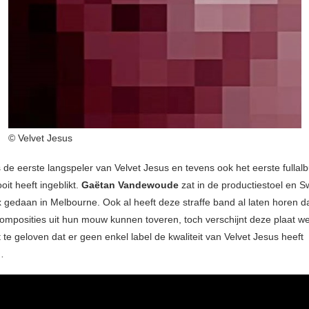
© Velvet Jesus
 de eerste langspeler van Velvet Jesus en tevens ook het eerste fullal
it heeft ingeblikt.
Gaëtan Vandewoude
zat in de productiestoel en 
x gedaan in Melbourne. Ook al heeft deze straffe band al laten horen d
omposities uit hun mouw kunnen toveren, toch verschijnt deze plaat we
 te geloven dat er geen enkel label de kwaliteit van Velvet Jesus heeft
…