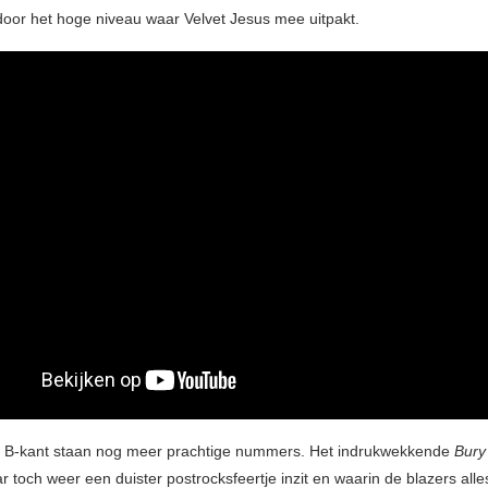
door het hoge niveau waar Velvet Jesus mee uitpakt.
e B-kant staan nog meer prachtige nummers. Het indrukwekkende
Bury
 toch weer een duister postrocksfeertje inzit en waarin de blazers all