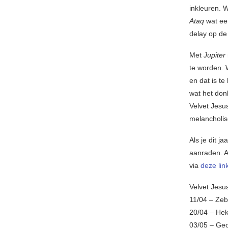
inkleuren. 
Ataq
wat ee
delay op de
Met
Jupiter
te worden. 
en dat is te
wat het don
Velvet Jesus
melancholisc
Als je dit 
aanraden. Al
via
deze lin
Velvet Jesu
11/04 – Zeb
20/04 – Hek
03/05 – Geo