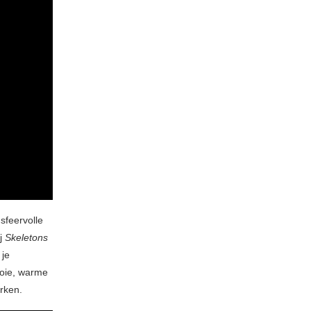
sfeervolle
ij
Skeletons
 je
ooie, warme
erken.