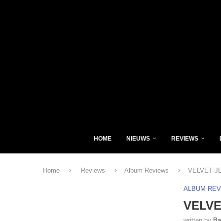
HOME
NIEUWS
REVIEWS
Home
Reviews
Album Reviews
VELVET JE
ALBUM RE
VELVE
written by
Ba