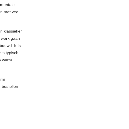
umentale
r, met veel
n klassieker
e werk gaan
bouwd. Iets
ts typisch
n warm
orm
e bestellen