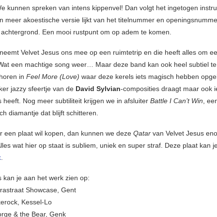
We kunnen spreken van intens kippenvel! Dan volgt het ingetogen instr
n meer akoestische versie lijkt van het titelnummer en openingsnumme
 achtergrond. Een mooi rustpunt om op adem te komen.
neemt Velvet Jesus ons mee op een ruimtetrip en die heeft alles om ee
Wat een machtige song weer… Maar deze band kan ook heel subtiel t
 horen in
Feel More (Love)
waar deze kerels iets magisch hebben opge
ker jazzy sfeertje van de
David Sylvian
-composities draagt maar ook ie
 heeft. Nog meer subtiliteit krijgen we in afsluiter
Battle I Can’t Win
, ee
h diamantje dat blijft schitteren.
jaar een plaat wil kopen, dan kunnen we deze
Qatar
van Velvet Jesus en
les wat hier op staat is subliem, uniek en super straf. Deze plaat kan j
k
.
s kan je aan het werk zien op:
rastraat Showcase, Gent
erock, Kessel-Lo
rge & the Bear, Genk