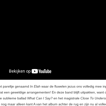
et pareltje genaamd
In Elah
waar de fluwelen jezus ons volledig mee in
at een geweldige arrangementen! En deze band blijft uitpakken, want
de sublieme ballad
What Can I Say?
en het magistrale
Close To Unders
nog maar alleen kant A van het album achter de rug en zijn nu al volle