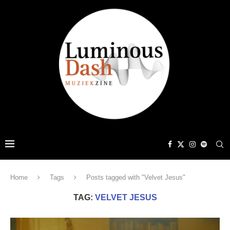
Home
Tags
Posts tagged with "Velvet Jesus"
TAG:
VELVET JESUS