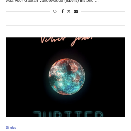
waarvoor Gaëtan Vandewoude (Isbells) instond …
Singles