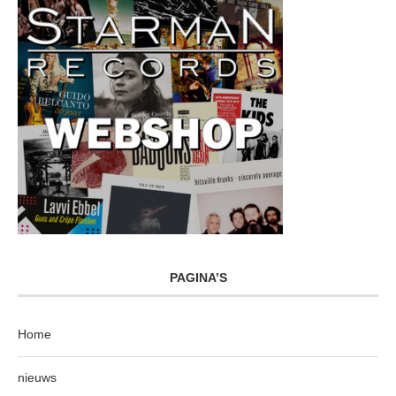
PAGINA’S
Home
nieuws