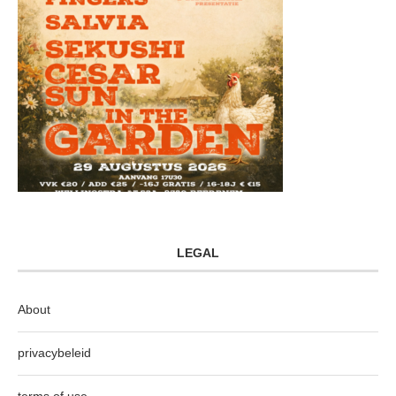
LEGAL
About
privacybeleid
terms of use