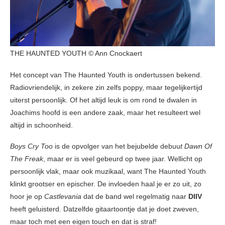
THE HAUNTED YOUTH © Ann Cnockaert
Het concept van The Haunted Youth is ondertussen bekend.
Radiovriendelijk, in zekere zin zelfs poppy, maar tegelijkertijd
uiterst persoonlijk. Of het altijd leuk is om rond te dwalen in
Joachims hoofd is een andere zaak, maar het resulteert wel
altijd in schoonheid.
Boys Cry Too
is de opvolger van het bejubelde debuu
t Dawn Of
The Freak
, maar er is veel gebeurd op twee jaar. Wellicht op
persoonlijk vlak, maar ook muzikaal, want The Haunted Youth
klinkt grootser en epischer. De invloeden haal je er zo uit, zo
hoor je op
Castlevania
dat de band wel regelmatig naar
DIIV
heeft geluisterd. Datzelfde gitaartoontje dat je doet zweven,
maar toch met een eigen touch en dat is straf!