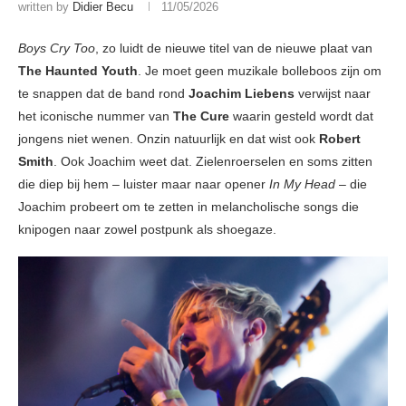
written by
Didier Becu
11/05/2026
Boys Cry Too
, zo luidt de nieuwe titel van de nieuwe plaat van
The Haunted Youth
. Je moet geen muzikale bolleboos zijn om
te snappen dat de band rond
Joachim Liebens
verwijst naar
het iconische nummer van
The Cure
waarin gesteld wordt dat
jongens niet wenen. Onzin natuurlijk en dat wist ook
Robert
Smith
. Ook Joachim weet dat. Zielenroerselen en soms zitten
die diep bij hem – luister maar naar opener
In My Head
– die
Joachim probeert om te zetten in melancholische songs die
knipogen naar zowel postpunk als shoegaze.