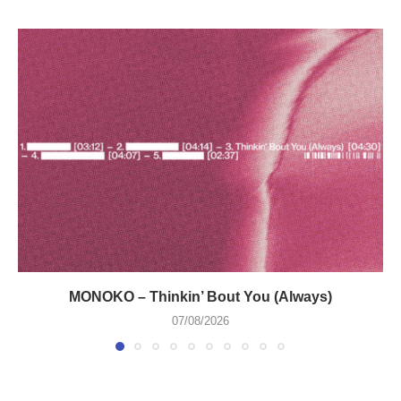
MONOKO – Thinkin’ Bout You (Always)
07/08/2026