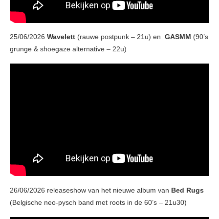
25/06/2026
Wavelett
(rauwe postpunk – 21u) en
GASMM
(90’s
grunge & shoegaze alternative – 22u)
26/06/2026 releaseshow van het nieuwe album van
Bed Rugs
(Belgische neo-pysch band met roots in de 60’s – 21u30)