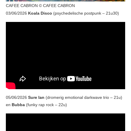
CAFEE CABRON © CAFEE CABRON
03/06/2026
Koala Disco
(psychedelische postpunk – 21u30)
05/06/2026
Sure Ian
(dromerig emotional darkwave trio – 21u)
en
Bubba
(funky rap rock – 22u)