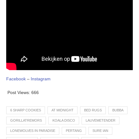
Facebook
–
Instagram
Post Views:
666
6 SHARP COOKIES
AT MIDNIGHT
BED RUGS
BUBBA
GORILLATREMORS
KOALA DISCO
LAUVEMETENDER
LONEWOLVES IN PARADISE
PERTANG
SURE IAN