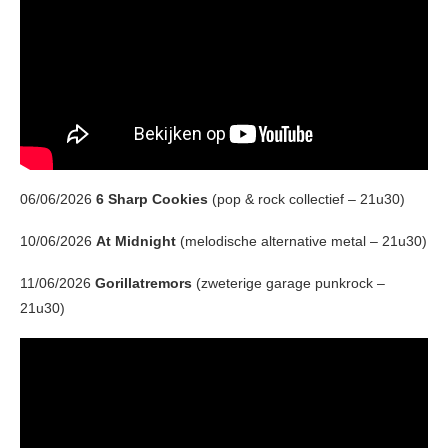
06/06/2026
6 Sharp Cookies
(pop & rock collectief – 21u30)
10/06/2026
At Midnight
(melodische alternative metal – 21u30)
11/06/2026
Gorillatremors
(zweterige garage punkrock –
21u30)