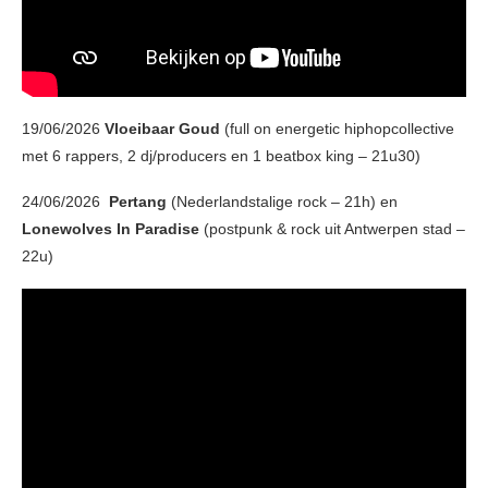
19/06/2026
Vloeibaar Goud
(full on energetic hiphopcollective
met 6 rappers, 2 dj/producers en 1 beatbox king – 21u30)
24/06/2026
Pertang
(Nederlandstalige rock – 21h) en
Lonewolves In Paradise
(postpunk & rock uit Antwerpen stad –
22u)