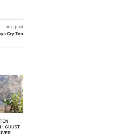
next post
ys Cry Too
TEN
WEST COAST CARAVAN :
SAUMON SAUVAG
 : GUUST
“Als iemand na één...
“Punk betekent ge
IJVER
jezelf zijn...
20/07/2026