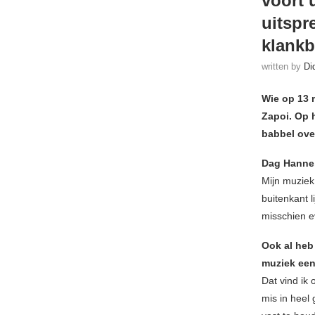
voort 
uitspr
klankb
written by
Di
Wie op 13 
Zapoi. Op 
babbel ove
Dag Hanne,
Mijn muziek
buitenkant l
misschien e
Ook al heb 
muziek een 
Dat vind ik 
mis in heel