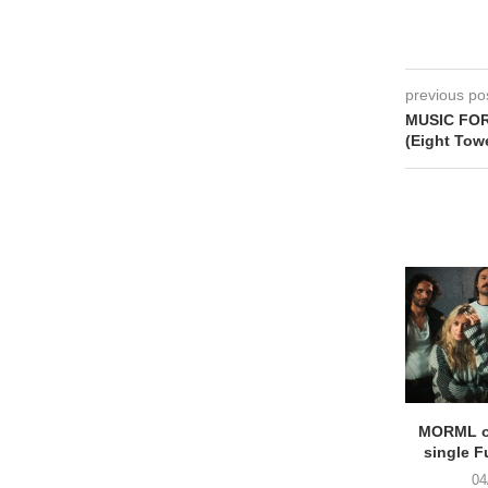
previous po
MUSIC FO
(Eight Tow
MORML o
single F
04