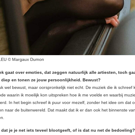
EU © Margaux Dumon
k gaat over emoties, dat zeggen natuurlijk alle artiesten, toch g
ij diep en tonen ze jouw persoonlijkheid. Bewust?
uk wel bewust, maar oorspronkelijk niet echt. De muziek die ik schreef 
ode waarin ik moeilijk kon uitspreken hoe ik me voelde en waarbij muzi
rd. In het begin schreef ik puur voor mezelf, zonder het idee om dat oo
en naar de buitenwereld. Dat maakt dat ik er dan ook het binnenste van 
en.
dat je je net iets teveel blootgeeft, of is dat nu net de bedoeling?