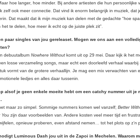
aar hoe langer, hoe minder. Bij andere artiesten die hun persoonlijke 
ik zelf ook meer connectie. Dat vind ik enorm belangrijk in muziek, dat je
rin. Dat maakt dat ik mijn muziek kan delen met de gedachte “hoe sp
het te delen, hoe meer ik echt op de juiste plek zit”.
een paar singles van jou gereleaset. Mogen we ons aan een volled
hten?
ijn debuutalbum
Nowhere Without
komt uit op 29 mei. Daar kijk ik het 
 geen losse verzameling songs, maar echt een doorleefd verhaal waarbij 
tuk vormt van de grotere verhaallijn. Je mag een mix verwachten van 
otionele liedjes en alles daar tussenin.
erop alsof je geen enkele moeite hebt om een catchy nummer uit je
…
het maar zo simpel. Sommige nummers komen wel vanzelf;
Better Wit
r You
zijn daar voorbeelden van. Andere kosten veel meer tijd en frustra
twijfelen, opnieuw proberen, even afstand nemen… tot het plots op z’n pl
nodigt Luminous Dash jou uit in de Zapoi in Mechelen. Waarom 