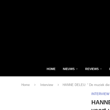
HOME
NIEUWS
REVIEWS
Home
Interview
HANNE DELEU: “ De muziek die ik 
INTERVIEW
HANNE 