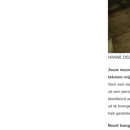
HANNE DEL
Jouw muzie
teksten vr
Voor een st
uit een peri
klankbord we
uit te breng
heb gestok
Nooit bang 