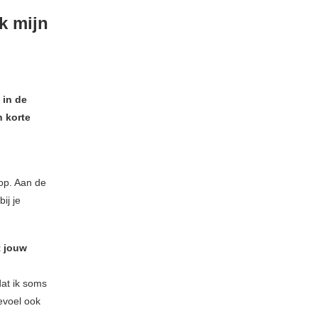
k mijn
 in de
 korte
pop. Aan de
ij je
t jouw
dat ik soms
evoel ook