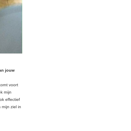
aan jouw
komt voort
ek mijn
k effectief
mijn ziel in