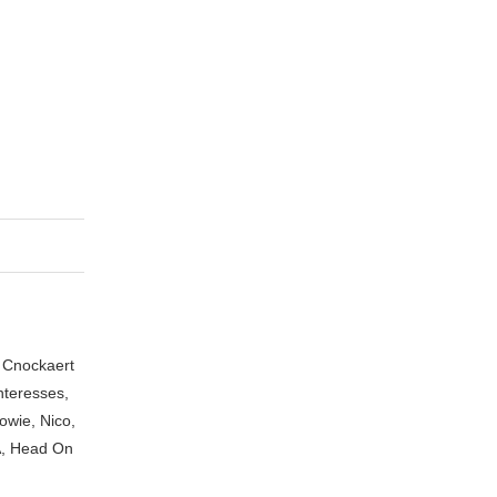
n Cnockaert
nteresses,
owie, Nico,
A, Head On