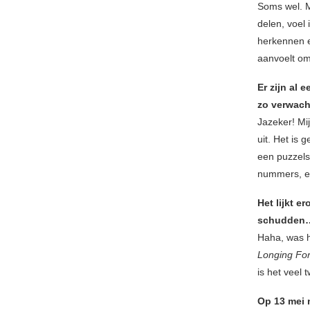
Soms wel. M
delen, voel 
herkennen e
aanvoelt om 
Er zijn al 
zo verwac
Jazeker! M
uit. Het is
een puzzels
nummers, em
Het lijkt 
schudden
Haha, was 
Longing Fo
is het veel 
Op 13 mei 