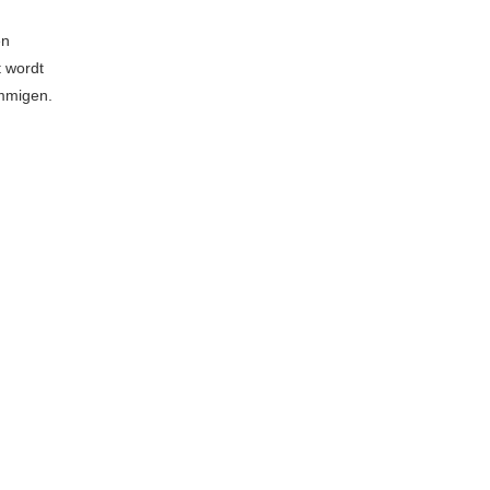
en
t wordt
mmigen.