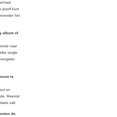
verhaal
 jezelf kunt
annender het
ig album of
meeste naar
elke single
energieke
 mouw te
hout
en
tie. Meestal
aats valt.
moeten de