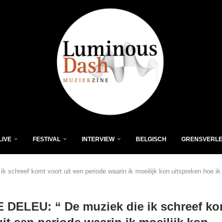
LIVE
FESTIVAL
INTERVIEW
BELGISCH
GRENSVERL
schreef komt voort uit een periode waarin ik moeilijk kon uitspreken hoe ik
DELEU: “ De muziek die ik schreef ko