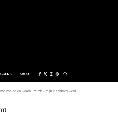
EGGERS
ABOUT
 me voelde en waarbij muziek mijn klankbord werd”
mt