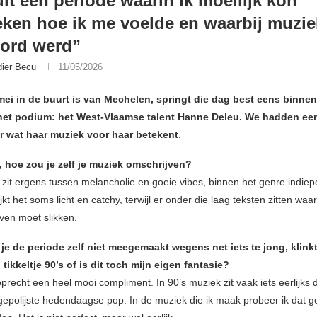
uit een periode waarin ik moeilijk kon
eken hoe ik me voelde en waarbij muzie
ord werd”
dier Becu
11/05/2026
mei in de buurt is van Mechelen, springt die dag best eens binnen
het podium: het West-Vlaamse talent Hanne Deleu. We hadden een
r wat haar muziek voor haar betekent
.
 hoe zou je zelf je muziek omschrijven?
 zit ergens tussen melancholie en goeie vibes, binnen het genre indie
ijkt het soms licht en catchy, terwijl er onder die laag teksten zitten waarb
ven moet slikken.
je de periode zelf niet meegemaakt wegens net iets te jong, klink
tikkeltje 90’s of is dit toch mijn eigen fantasie?
oprecht een heel mooi compliment. In 90’s muziek zit vaak iets eerlijks 
 gepolijste hedendaagse pop. In de muziek die ik maak probeer ik dat g