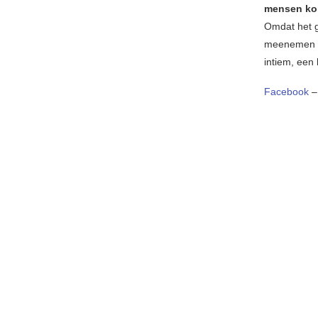
mensen ko
Omdat het ge
meenemen in
intiem, ee
Facebook