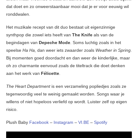
dat doet en zo onweerstaanbaar mooi dat je er voor eeuwig wil
ronddwalen.
Het muzikale recept van dit duo bestaat uit eigenzinnige
synthpop die zowel iets heeft van
The Knife
als van de
begindagen van
Depeche Mode
. Soms luchtig zoals in het
speelse
Ha Ha,
dan weer iets zwaarder zoals
Weather in Spring
.
Bij momenten goed doordacht en dan weer de kinderlijke, maar
oh zo charmante eenvoud zoals de titeltrack die doet denken
aan het werk van
Félicette
.
The Heart Department
is een verzameling popliedjes zoals ze
tegenwoordig veel te weinig gemaakt worden. Songs waar je
willens of niet hopeloos verliefd op wordt. Luister zelf op eigen
risico.
Plush Baby
Facebook
–
Instagram
–
VI.BE
–
Spotify