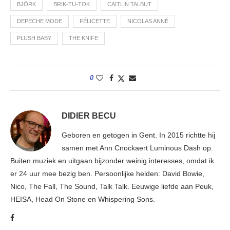
BJÖRK
BRIK-TU-TOK
CAITLIN TALBUT
DEPECHE MODE
FÉLICETTE
NICOLAS ANNÉ
PLUSH BABY
THE KNIFE
0
DIDIER BECU
Geboren en getogen in Gent. In 2015 richtte hij
samen met Ann Cnockaert Luminous Dash op.
Buiten muziek en uitgaan bijzonder weinig interesses, omdat ik
er 24 uur mee bezig ben. Persoonlijke helden: David Bowie,
Nico, The Fall, The Sound, Talk Talk. Eeuwige liefde aan Peuk,
HEISA, Head On Stone en Whispering Sons.