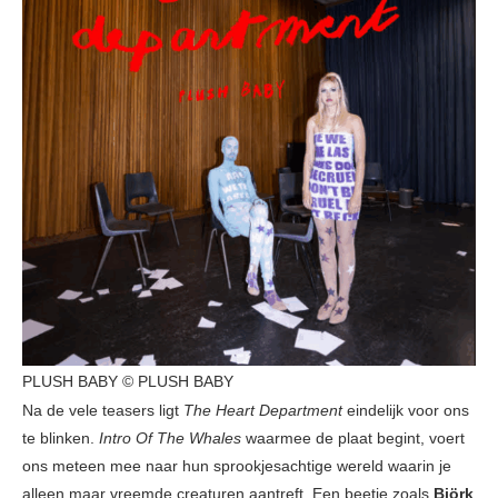
PLUSH BABY © PLUSH BABY
Na de vele teasers ligt
The Heart Department
eindelijk voor ons
te blinken.
Intro Of The Whales
waarmee de plaat begint, voert
ons meteen mee naar hun sprookjesachtige wereld waarin je
alleen maar vreemde creaturen aantreft. Een beetje zoals
Björk