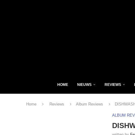
HOME
NIEUWS
REVIEWS
Home
Reviews
Album Reviews
DISHWASH
ALBUM RE
DISHW
written by
Fe