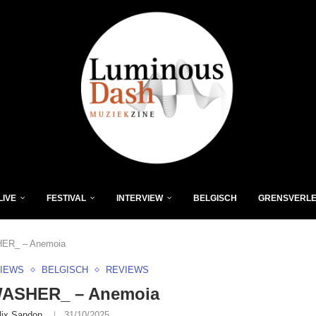
LIVE
FESTIVAL
INTERVIEW
BELGISCH
GRENSVERL
ER_ – Anemoia
VIEWS
BELGISCH
REVIEWS
ASHER_ – Anemoia
lix Sandon
31/10/2025