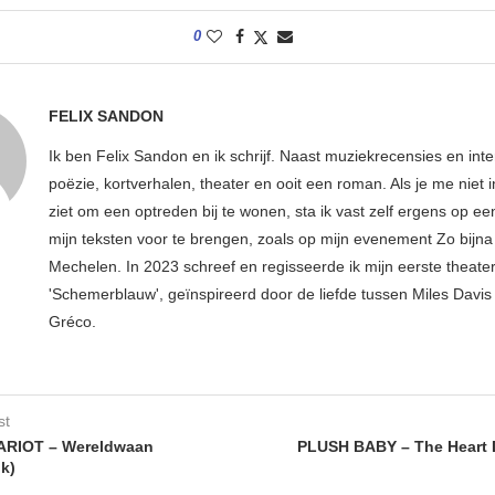
0
FELIX SANDON
Ik ben Felix Sandon en ik schrijf. Naast muziekrecensies en int
poëzie, kortverhalen, theater en ooit een roman. Als je me niet i
ziet om een optreden bij te wonen, sta ik vast zelf ergens op e
mijn teksten voor te brengen, zoals op mijn evenement Zo bijna 
Mechelen. In 2023 schreef en regisseerde ik mijn eerste theater
'Schemerblauw', geïnspireerd door de liefde tussen Miles Davis 
Gréco.
st
ARIOT – Wereldwaan
PLUSH BABY – The Heart 
ik)