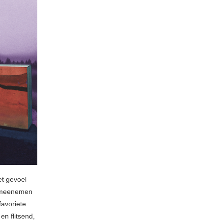
et gevoel
s meenemen
favoriete
n flitsend,