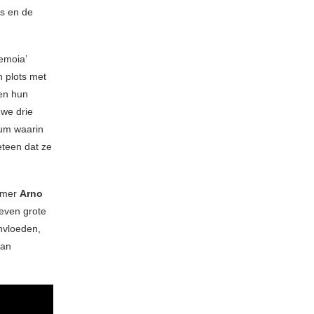
hs en de
emoia’
n plots met
ren hun
 we drie
ium waarin
eteen dat ze
mmer
Arno
even grote
nvloeden,
aan