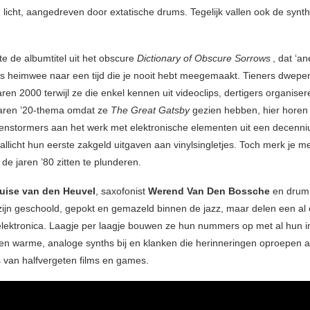
 licht, aangedreven door extatische drums. Tegelijk vallen ook de synt
te de albumtitel uit het obscure
Dictionary of Obscure Sorrows
, dat ‘an
als heimwee naar een tijd die je nooit hebt meegemaakt. Tieners dwepe
ren 2000 terwijl ze die enkel kennen uit videoclips, dertigers organise
 jaren ’20-thema omdat ze
The Great Gatsby
gezien hebben, hier horen
enstormers aan het werk met elektronische elementen uit een decenn
allicht hun eerste zakgeld uitgaven aan vinylsingletjes. Toch merk je m
de jaren ’80 zitten te plunderen.
uise van den Heuvel
, saxofonist
Werend Van Den Bossche
en dru
ijn geschoold, gepokt en gemazeld binnen de jazz, maar delen een al 
 elektronica. Laagje per laagje bouwen ze hun nummers op met al hun i
en warme, analoge synths bij en klanken die herinneringen oproepen 
 van halfvergeten films en games.