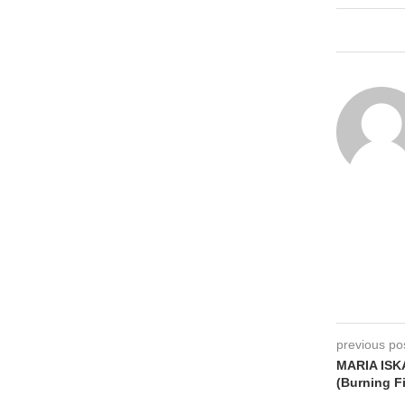
previous po
MARIA ISK
(Burning F