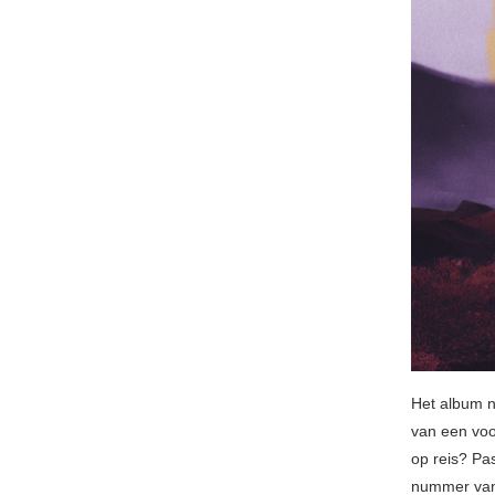
Het album n
van een voo
op reis? P
nummer van 