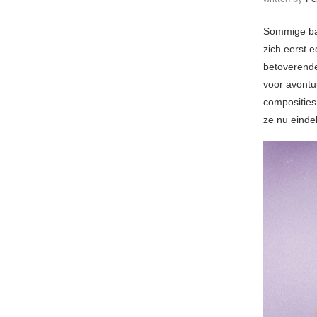
Sommige ba
zich eerst 
betoverende
voor avontu
composities
ze nu einde