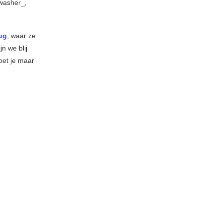
hwasher_,
ug
, waar ze
n we blij
oet je maar