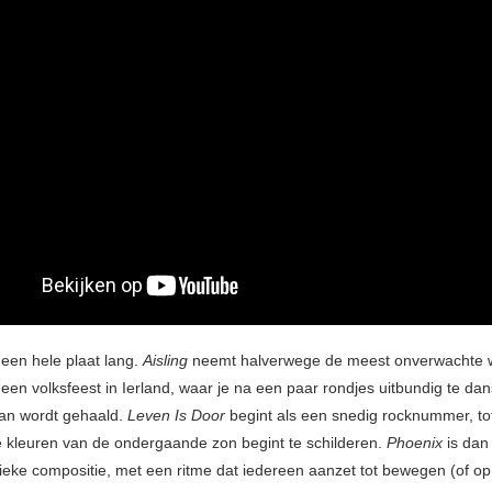
 een hele plaat lang.
Aisling
neemt halverwege de meest onverwachte 
ar een volksfeest in Ierland, waar je na een paar rondjes uitbundig te d
an wordt gehaald.
Leven Is Door
begint als een snedig rocknummer, to
 kleuren van de ondergaande zon begint te schilderen.
Phoenix
is dan
ieke compositie, met een ritme dat iedereen aanzet tot bewegen (of op 