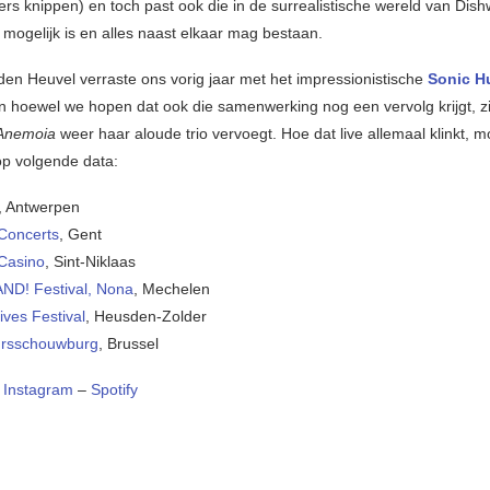
ers knippen) en toch past ook die in de surrealistische wereld van Dis
 mogelijk is en alles naast elkaar mag bestaan.
den Heuvel verraste ons vorig jaar met het impressionistische
Sonic H
En hoewel we hopen dat ook die samenwerking nog een vervolg krijgt, zij
Anemoia
weer haar aloude trio vervoegt. Hoe dat live allemaal klinkt, m
p volgende data:
, Antwerpen
Concerts
, Gent
Casino
, Sint-Niklaas
ND! Festival, Nona
, Mechelen
ives Festival
, Heusden-Zolder
rsschouwburg
, Brussel
–
Instagram
–
Spotify