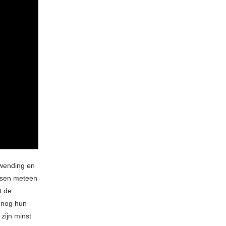
wending en
ansen meteen
t de
 nog hun
zijn minst