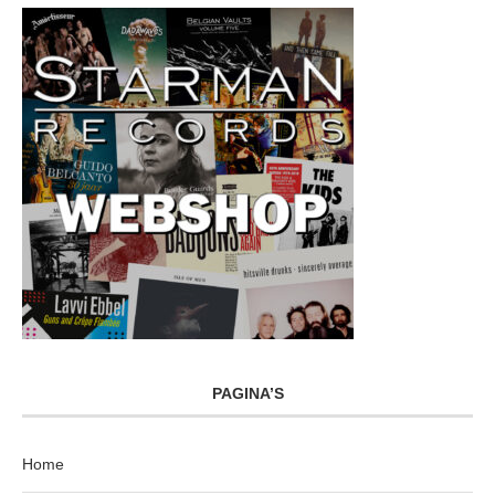
PAGINA’S
Home