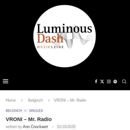
Home
Belgisch
VRONI – Mr. Radio
BELGISCH
SINGLES
VRONI – Mr. Radio
written by
Ann Cnockaert
31/10/2025